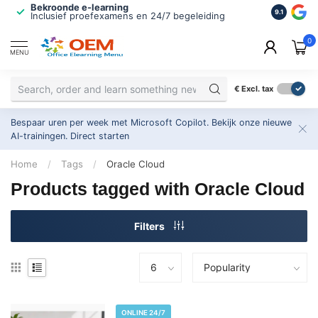
Bekroonde e-learning
ISO 9001 
9.1
Inclusief proefexamens en 24/7 begeleiding
2.500+ or
0
MENU
€
Excl. tax
Bespaar uren per week met Microsoft Copilot. Bekijk onze nieuwe
AI-trainingen.
Direct starten
Home
/
Tags
/
Oracle Cloud
Products tagged with Oracle Cloud
Filters
ONLINE 24/7