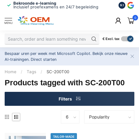
Bekroonde e-learning
ISO 9001 
9.1
Inclusief proefexamens en 24/7 begeleiding
2.500+ or
0
MENU
€
Excl. tax
Bespaar uren per week met Microsoft Copilot. Bekijk onze nieuwe
AI-trainingen.
Direct starten
Home
/
Tags
/
SC-200T00
Products tagged with SC-200T00
Filters
TAILOR-MADE