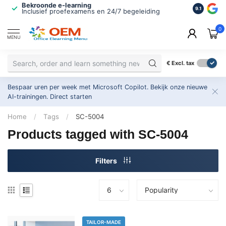
Bekroonde e-learning
ISO 9001 
9.1
Inclusief proefexamens en 24/7 begeleiding
2.500+ or
0
MENU
€
Excl. tax
Bespaar uren per week met Microsoft Copilot. Bekijk onze nieuwe
AI-trainingen.
Direct starten
Home
/
Tags
/
SC-5004
Products tagged with SC-5004
Filters
TAILOR-MADE