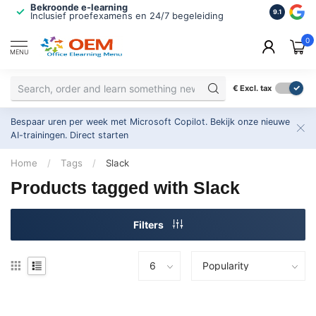
Bekroonde e-learning
ISO 9001 
9.1
Inclusief proefexamens en 24/7 begeleiding
2.500+ or
0
MENU
€
Excl. tax
Bespaar uren per week met Microsoft Copilot. Bekijk onze nieuwe
AI-trainingen.
Direct starten
Home
/
Tags
/
Slack
Products tagged with Slack
Filters