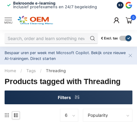
Bekroonde e-learning
ISO 9001 
9.1
Inclusief proefexamens en 24/7 begeleiding
2.500+ or
0
MENU
€
Excl. tax
Bespaar uren per week met Microsoft Copilot. Bekijk onze nieuwe
AI-trainingen.
Direct starten
Home
/
Tags
/
Threading
Products tagged with Threading
Filters