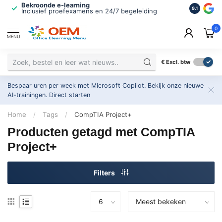
Bekroonde e-learning
ISO 9001 
9.1
Inclusief proefexamens en 24/7 begeleiding
2.500+ or
0
MENU
€
Excl. btw
Bespaar uren per week met Microsoft Copilot. Bekijk onze nieuwe
AI-trainingen.
Direct starten
Home
/
Tags
/
CompTIA Project+
Producten getagd met CompTIA
Project+
Filters