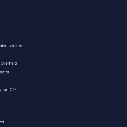
niversiteiten
 overheid
sector
voor ICT-
ies