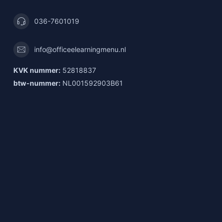
036-7601019
info@officeelearningmenu.nl
KVK nummer:
52818837
btw-nummer:
NL001592903B61