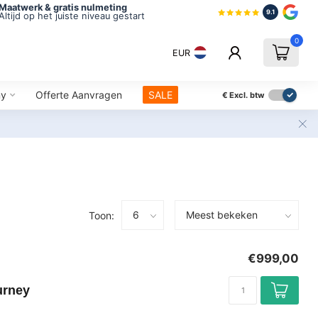
Maatwerk & gratis nulmeting
9.1
Altijd op het juiste niveau gestart
0
EUR
ny
Offerte Aanvragen
SALE
€
Excl. btw
Toon:
€999,00
urney