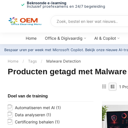
Bekroonde e-learning
Inclusief proefexamens en 24/7 begeleiding
Home
Office & Digivaardig
AI & Copilot
Bespaar uren per week met Microsoft Copilot. Bekijk onze nieuwe AI-tr
Home
/
Tags
/
Malware Detection
Producten getagd met Malware
1
Pro
Doel van de training
Automatiseren met AI
(1)
Data analyseren
(1)
Certificering behalen
(1)