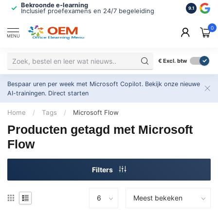
Bekroonde e-learning
ISO 9001 
9.1
Inclusief proefexamens en 24/7 begeleiding
2.500+ or
0
MENU
€
Excl. btw
Bespaar uren per week met Microsoft Copilot. Bekijk onze nieuwe
AI-trainingen.
Direct starten
Home
/
Tags
/
Microsoft Flow
Producten getagd met Microsoft
Flow
Filters