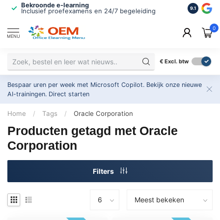
Bekroonde e-learning
ISO 9001 
9.1
Inclusief proefexamens en 24/7 begeleiding
2.500+ or
0
MENU
€
Excl. btw
Bespaar uren per week met Microsoft Copilot. Bekijk onze nieuwe
AI-trainingen.
Direct starten
Home
/
Tags
/
Oracle Corporation
Producten getagd met Oracle
Corporation
Filters