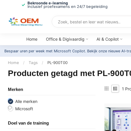
Bekroonde e-learning
Inclusief proefexamens en 24/7 begeleiding
Home
Office & Digivaardig
AI & Copilot
Bespaar uren per week met Microsoft Copilot. Bekijk onze nieuwe AI-tr
Home
/
Tags
/
PL-900T00
Producten getagd met PL-900T
1
Pro
Merken
Alle merken
Microsoft
Doel van de training