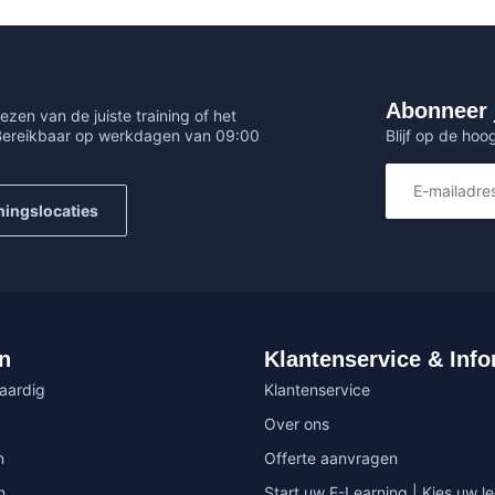
Abonneer 
ezen van de juiste training of het
Blijf op de hoo
 Bereikbaar op werkdagen van 09:00
ningslocaties
n
Klantenservice & Info
vaardig
Klantenservice
Over ons
n
Offerte aanvragen
n
Start uw E-Learning | Kies uw le