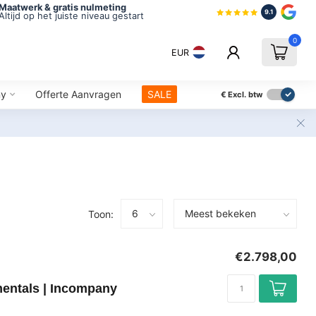
Maatwerk & gratis nulmeting
9.1
Altijd op het juiste niveau gestart
0
EUR
ny
Offerte Aanvragen
SALE
€
Excl. btw
Toon:
€2.798,00
mentals | Incompany