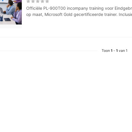
Officiële PL-900T00 incompany training voor Eindgebrui
op maat, Microsoft Gold gecertificeerde trainer. Inclusie
Toon
1
-
1
van 1