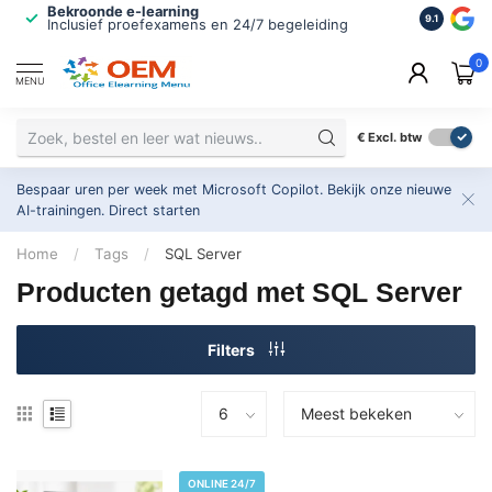
Bekroonde e-learning
ISO 9001 
9.1
Inclusief proefexamens en 24/7 begeleiding
2.500+ or
0
MENU
€
Excl. btw
Bespaar uren per week met Microsoft Copilot. Bekijk onze nieuwe
AI-trainingen.
Direct starten
Home
/
Tags
/
SQL Server
Producten getagd met SQL Server
Filters
ONLINE 24/7