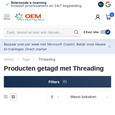
Bekroonde e-learning
ISO 9001 
9.1
Inclusief proefexamens en 24/7 begeleiding
2.500+ or
0
MENU
€
Excl. btw
Bespaar uren per week met Microsoft Copilot. Bekijk onze nieuwe
AI-trainingen.
Direct starten
Home
/
Tags
/
Threading
Producten getagd met Threading
Filters