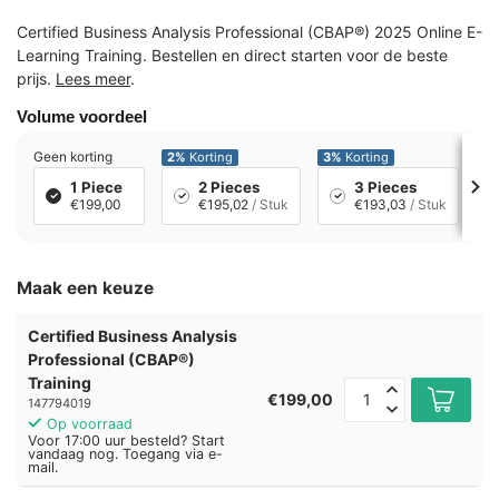
Certified Business Analysis Professional (CBAP®) 2025 Online E-
Learning Training. Bestellen en direct starten voor de beste
prijs.
Lees meer
.
Volume voordeel
Geen korting
2%
Korting
3%
Korting
4
1 Piece
2 Pieces
3 Pieces
€199,00
€195,02
/ Stuk
€193,03
/ Stuk
Maak een keuze
Certified Business Analysis
Professional (CBAP®)
Training
€199,00
147794019
Op voorraad
Voor 17:00 uur besteld? Start
vandaag nog. Toegang via e-
mail.