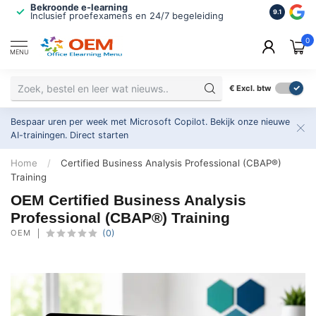
Bekroonde e-learning
ISO 9001 
9.1
Inclusief proefexamens en 24/7 begeleiding
2.500+ or
0
MENU
€
Excl. btw
Bespaar uren per week met Microsoft Copilot. Bekijk onze nieuwe
AI-trainingen.
Direct starten
Home
/
Certified Business Analysis Professional (CBAP®)
Training
OEM Certified Business Analysis
Professional (CBAP®) Training
OEM
(0)