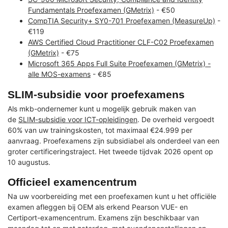
Fundamentals Proefexamen (GMetrix)
- €50
CompTIA Security+ SY0-701 Proefexamen (MeasureUp)
-
€119
AWS Certified Cloud Practitioner CLF-C02 Proefexamen
(GMetrix)
- €75
Microsoft 365 Apps Full Suite Proefexamen (GMetrix) -
alle MOS-examens
- €85
SLIM-subsidie voor proefexamens
Als mkb-ondernemer kunt u mogelijk gebruik maken van
de
SLIM-subsidie voor ICT-opleidingen
. De overheid vergoedt
60% van uw trainingskosten, tot maximaal €24.999 per
aanvraag. Proefexamens zijn subsidiabel als onderdeel van een
groter certificeringstraject. Het tweede tijdvak 2026 opent op
10 augustus.
Officieel examencentrum
Na uw voorbereiding met een proefexamen kunt u het officiële
examen afleggen bij OEM als erkend Pearson VUE- en
Certiport-examencentrum. Examens zijn beschikbaar van