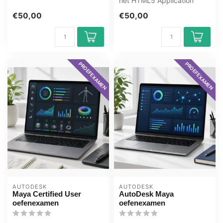
van ...
het HTML5 Application
Development examen met
€50,00
€50,00
het GMetr...
PROEFEXAMEN
PROEFEXAMEN
AUTODESK
AUTODESK
Maya Certified User
AutoDesk Maya
oefenexamen
oefenexamen