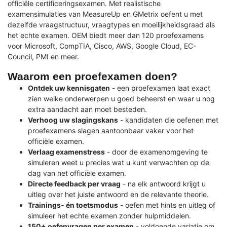
officiële certificeringsexamen. Met realistische
examensimulaties van MeasureUp en GMetrix oefent u met
dezelfde vraagstructuur, vraagtypes en moeilijkheidsgraad als
het echte examen. OEM biedt meer dan 120 proefexamens
voor Microsoft, CompTIA, Cisco, AWS, Google Cloud, EC-
Council, PMI en meer.
Waarom een proefexamen doen?
Ontdek uw kennisgaten
- een proefexamen laat exact
zien welke onderwerpen u goed beheerst en waar u nog
extra aandacht aan moet besteden.
Verhoog uw slagingskans
- kandidaten die oefenen met
proefexamens slagen aantoonbaar vaker voor het
officiële examen.
Verlaag examenstress
- door de examenomgeving te
simuleren weet u precies wat u kunt verwachten op de
dag van het officiële examen.
Directe feedback per vraag
- na elk antwoord krijgt u
uitleg over het juiste antwoord en de relevante theorie.
Trainings- én toetsmodus
- oefen met hints en uitleg of
simuleer het echte examen zonder hulpmiddelen.
150+ oefenvragen per examen
- voldoende variatie om