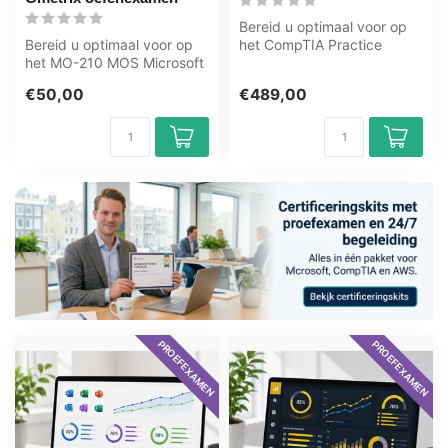
Bereid u optimaal voor op
Bereid u optimaal voor op
het CompTIA Practice
het MO-210 MOS Microsoft
Exams - Full Suite examen
Excel 365 Apps examen
met het...
€50,00
€489,00
met het...
PROEFEXAMEN
PROEFEXAMEN