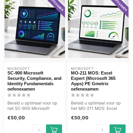
PROEFEXAMEN
PROEFEXAMEN
MICROSOFT
MICROSOFT
SC-900 Microsoft
MO-211 MOS: Excel
Security, Compliance, and
Expert (Microsoft 365
Identity Fundamentals
Apps) PE Gmetrix
oefenexamen
oefenexamen
Bereid u optimaal voor op
Bereid u optimaal voor op
het SC-900 Microsoft
het MO-211 MOS: Excel
Security, Compliance, and
Expert (Microsoft 365
€50,00
€50,00
Identit...
Apps) exam...