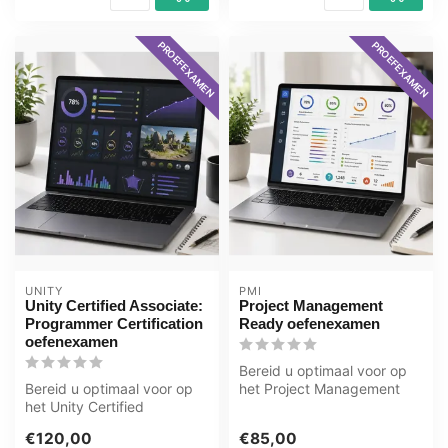
PROEFEXAMEN
PROEFEXAMEN
UNITY
PMI
Unity Certified Associate:
Project Management
Programmer Certification
Ready oefenexamen
oefenexamen
Bereid u optimaal voor op
Bereid u optimaal voor op
het Project Management
het Unity Certified
Ready examen met het
Associate: Programmer
GMetrix oe...
€120,00
€85,00
Certificatio...