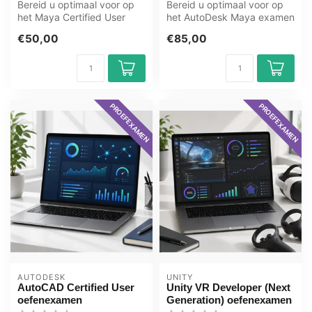
Bereid u optimaal voor op
Bereid u optimaal voor op
het Maya Certified User
het AutoDesk Maya examen
examen met het GMetrix
met het GMetrix
€50,00
€85,00
oefenex...
oefenexamen v...
PROEFEXAMEN
PROEFEXAMEN
AUTODESK
UNITY
AutoCAD Certified User
Unity VR Developer (Next
oefenexamen
Generation) oefenexamen