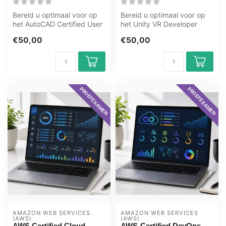
Bereid u optimaal voor op
Bereid u optimaal voor op
het AutoCAD Certified User
het Unity VR Developer
examen met het GMetrix
(Next Generation) examen
€50,00
€50,00
oefe...
met he...
PROEFEXAMEN
PROEFEXAMEN
AMAZON WEB SERVICES 
AMAZON WEB SERVICES 
(AWS)
(AWS)
AWS Certified Cloud
AWS-Certified DevOps