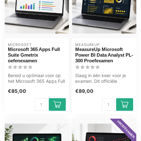
MICROSOFT
MEASUREUP
Microsoft 365 Apps Full
MeasureUp Microsoft
Suite Gmetrix
Power BI Data Analyst PL-
oefenexamen
300 Proefexamen
Bereid u optimaal voor op
Slaag in één keer voor je
het Microsoft 365 Apps Full
examen. Dit officiële
Suite examen met het
MeasureUp proefexamen
€85,00
€89,00
GMetr...
simuleert ...
PROEFEXAMEN