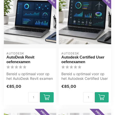
AUTODESK
AUTODESK
AutoDesk Revit
Autodesk Certified User
oefenexamen
oefenexamen
Bereid u optimaal voor op
Bereid u optimaal voor op
het AutoDesk Revit examen
het Autodesk Certified User
met het GMetrix
examen met het GMetrix
€85,00
€85,00
oefenexamen ...
oef...