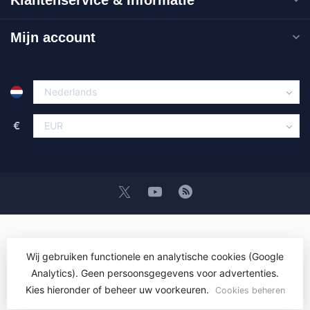
Mijn account
€
Wij gebruiken functionele en analytische cookies (Google
Analytics). Geen persoonsgegevens voor advertenties.
© Copyright 2026 OEM ICT Trainingen & Advies
- Powered by
Lightspeed
-
Lightspeed design
by
Dyvelopment
Kies hieronder of beheer uw voorkeuren.
Cookies beheren