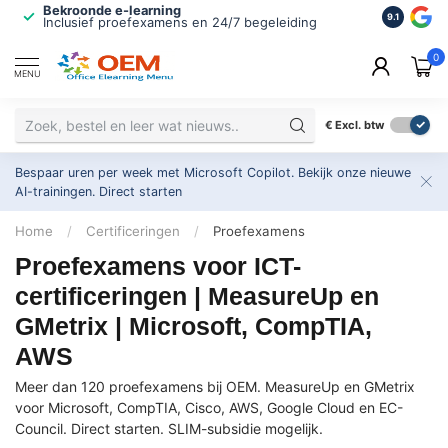
Bekroonde e-learning
ISO 9001 
9.1
Inclusief proefexamens en 24/7 begeleiding
2.500+ or
0
MENU
€
Excl. btw
Bespaar uren per week met Microsoft Copilot. Bekijk onze nieuwe
AI-trainingen.
Direct starten
Home
/
Certificeringen
/
Proefexamens
Proefexamens voor ICT-
certificeringen | MeasureUp en
GMetrix | Microsoft, CompTIA,
AWS
Meer dan 120 proefexamens bij OEM. MeasureUp en GMetrix
voor Microsoft, CompTIA, Cisco, AWS, Google Cloud en EC-
Council. Direct starten. SLIM-subsidie mogelijk.