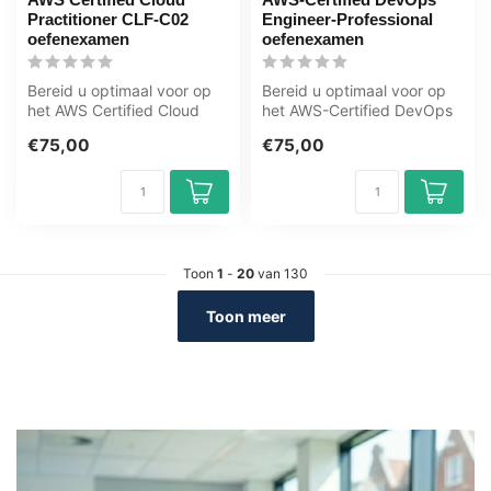
Practitioner CLF-C02
Engineer-Professional
oefenexamen
oefenexamen
Bereid u optimaal voor op
Bereid u optimaal voor op
het AWS Certified Cloud
het AWS-Certified DevOps
Practitioner CLF-C02
Engineer-Professional
€75,00
€75,00
examen me...
examen ...
Toon
1
-
20
van 130
Toon meer