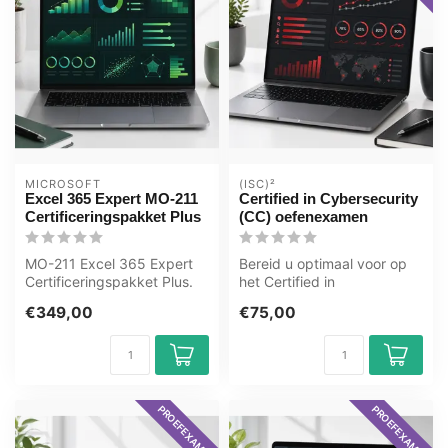
MICROSOFT
(ISC)²
Excel 365 Expert MO-211
Certified in Cybersecurity
Certificeringspakket Plus
(CC) oefenexamen
MO-211 Excel 365 Expert
Bereid u optimaal voor op
Certificeringspakket Plus.
het Certified in
E-learning BGE, GMetrix
Cybersecurity (CC) examen
€349,00
€75,00
proef...
met het GMe...
PROEFEXAMEN
PROEFEXAMEN