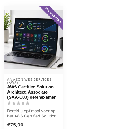
PROEFEXAMEN
AMAZON WEB SERVICES 
(AWS)
AWS Certified Solution
Architect, Associate
(SAA-C03) oefenexamen
Bereid u optimaal voor op
het AWS Certified Solution
Architect – Associate
€75,00
(SAA-...