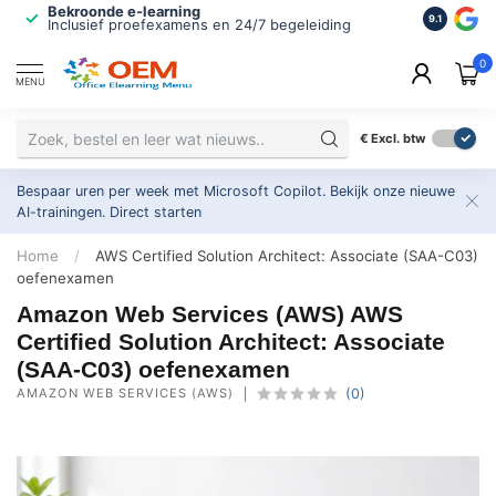
Bekroonde e-learning
ISO 9001 
9.1
Inclusief proefexamens en 24/7 begeleiding
2.500+ or
0
MENU
€
Excl. btw
Bespaar uren per week met Microsoft Copilot. Bekijk onze nieuwe
AI-trainingen.
Direct starten
Home
/
AWS Certified Solution Architect: Associate (SAA-C03)
oefenexamen
Amazon Web Services (AWS) AWS
Certified Solution Architect: Associate
(SAA-C03) oefenexamen
AMAZON WEB SERVICES (AWS)
(0)