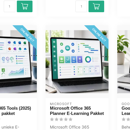
ONLINE 24/7
ONLINE 24/7
MICROSOFT
GOO
365 Tools (2025)
Microsoft Office 365
Goo
 pakket
Planner E-Learning Pakket
Lea
 unieke E-
Microsoft Office 365
Beh