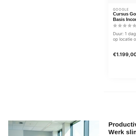
GOOGLE
Cursus Go
Basis Inco
Duur: 1 dag,
op locatie o
Zwolle. Gro
Utrecht....
€1.199,0
Producti
Werk sli