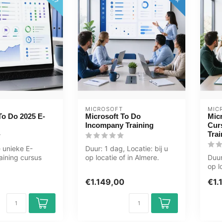
MICROSOFT
MIC
To Do 2025 E-
Microsoft To Do
Mic
Incompany Training
Cur
Trai
 unieke E-
Duur: 1 dag, Locatie: bij u
aining cursus
op locatie of in Almere.
Duur
o Do 2025 online,
Zwolle. Groningen.
op l
Utrecht....
Zwol
€1.149,00
€1.
Utre