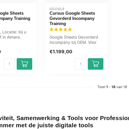
GOOGLE
ogle Sheets
Cursus Google Sheets
mpany Training
Gevorderd Incompany
Training
 Locatie: bij u
f in Almere.
Google Sheets Gevorderd
ningen.
incompany bij OEM. Voor
gevorderden, met
0
€1.199,00
gecertificeerde...
Toon
1
-
18
van 18
viteit, Samenwerking & Tools voor Professio
mmer met de juiste digitale tools