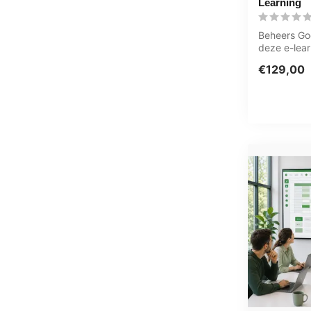
Learning
Beheers Go
deze e-lea
365 dagen 
€129,00
wannee...