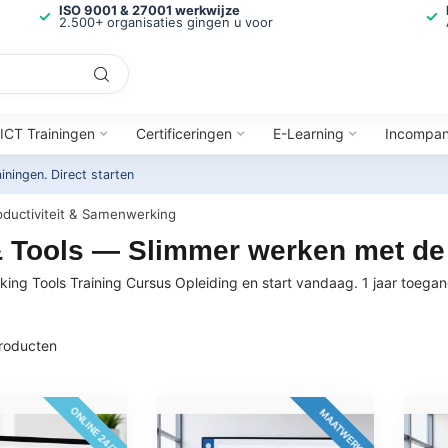
ISO 9001 & 27001 werkwijze
2.500+ organisaties gingen u voor
ICT Trainingen
Certificeringen
E-Learning
Incompa
ainingen.
Direct starten
oductiviteit & Samenwerking
 Tools — Slimmer werken met de j
ing Tools Training Cursus Opleiding en start vandaag. 1 jaar toegang
roducten
ONLINE 24/7
MAATWERK