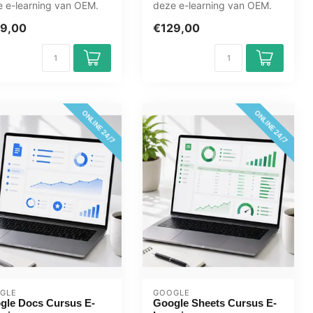
 e-learning van OEM.
deze e-learning van OEM.
dagen toegang, leer
365 dagen toegang, leer
9,00
€129,00
eer...
wannee...
ONLINE 24/7
ONLINE 24/7
GLE
GOOGLE
gle Docs Cursus E-
Google Sheets Cursus E-