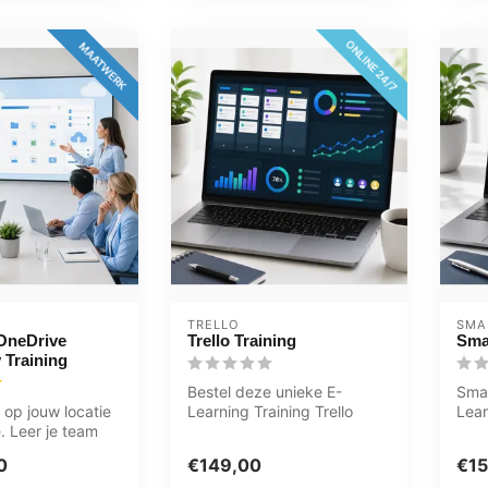
ONLINE 24/7
MAATWERK
TRELLO
SMA
 OneDrive
Trello Training
Sma
 Training
Bestel deze unieke E-
Sma
 op jouw locatie
Learning Training Trello
Lear
e. Leer je team
online, 1 jaar 24/ 7 toegang
Uitg
anden opslaan,...
tot r...
vide
0
€149,00
€15