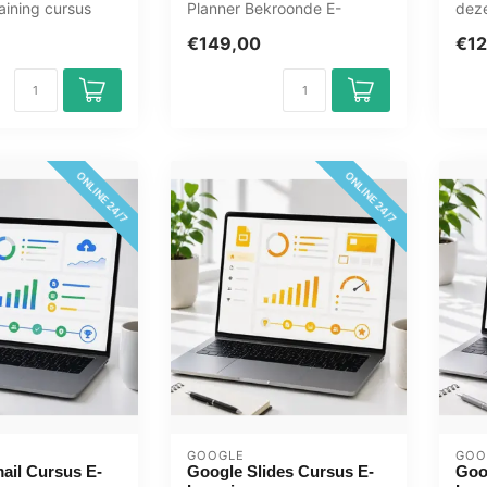
aining cursus
Planner Bekroonde E-
deze
365 Tools 2025
Learning cursus Uitgebreide
365 
€149,00
€12
.
interactiev...
wann
ONLINE 24/7
ONLINE 24/7
GOOGLE
GOO
ail Cursus E-
Google Slides Cursus E-
Goo