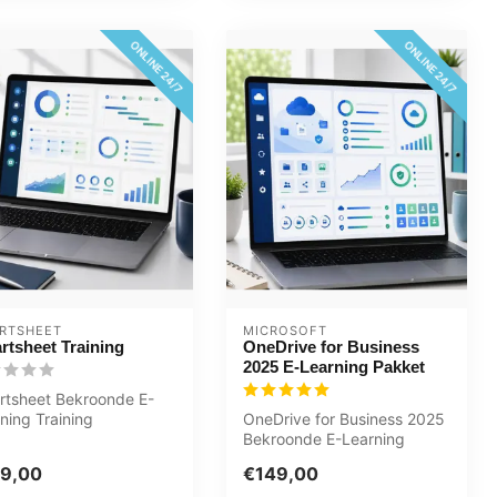
ONLINE 24/7
ONLINE 24/7
RTSHEET
MICROSOFT
rtsheet Training
OneDrive for Business
2025 E-Learning Pakket
rtsheet Bekroonde E-
ning Training
OneDrive for Business 2025
ebreide interactieve
Bekroonde E-Learning
o's met ge...
cursus Uitgebreide
9,00
€149,00
interactieve ...