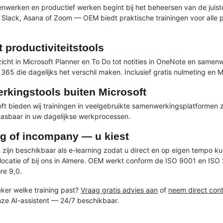
enwerken en productief werken begint bij het beheersen van de juiste
, Slack, Asana of Zoom — OEM biedt praktische trainingen voor alle 
 productiviteitstools
icht in Microsoft Planner en To Do tot notities in OneNote en samenw
 365 die dagelijks het verschil maken. Inclusief gratis nulmeting en
kingstools buiten Microsoft
ft bieden wij trainingen in veelgebruikte samenwerkingsplatformen zo
pasbaar in uw dagelijkse werkprocessen.
ng of incompany — u kiest
en zijn beschikbaar als e-learning zodat u direct en op eigen tempo 
ocatie of bij ons in Almere. OEM werkt conform de ISO 9001 en ISO 
re 9,0.
eker welke training past?
Vraag gratis advies aan
of
neem direct con
ze AI-assistent — 24/7 beschikbaar.