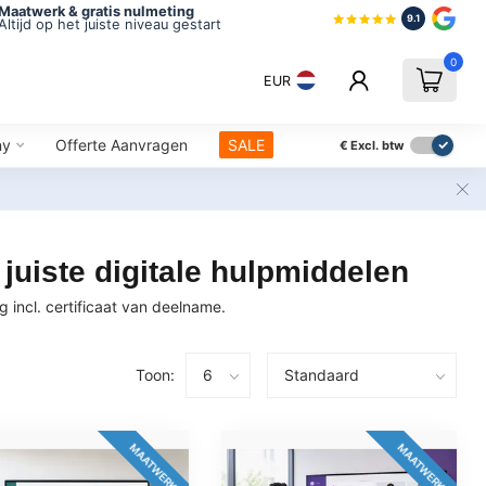
Maatwerk & gratis nulmeting
9.1
Altijd op het juiste niveau gestart
0
EUR
ny
Offerte Aanvragen
SALE
€
Excl. btw
uiste digitale hulpmiddelen
 incl. certificaat van deelname.
Toon:
MAATWERK
MAATWERK