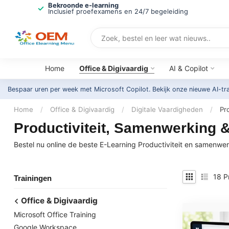
Bekroonde e-learning
Inclusief proefexamens en 24/7 begeleiding
Home
Office & Digivaardig
AI & Copilot
Bespaar uren per week met Microsoft Copilot. Bekijk onze nieuwe AI-tr
Home
/
Office & Digivaardig
/
Digitale Vaardigheden
/
Pr
Productiviteit, Samenwerking &
Bestel nu online de beste E-Learning Productiviteit en samenwerk
18
P
Trainingen
Office & Digivaardig
Microsoft Office Training
Google Workspace