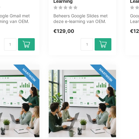
Learning
Lea
ogle Gmail met
Beheers Google Slides met
Goo
rning van OEM.
deze e-learning van OEM.
Lear
toegang, leer
365 dagen toegang, leer
inte
€129,00
€12
wanne...
ges.
MAATWERK
MAATWERK