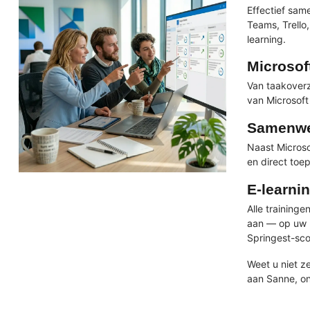
Effectief sam
Teams, Trello
learning.
Microsoft
Van taakoverz
van Microsoft
Samenwer
Naast Microso
en direct toe
E-learni
Alle training
aan — op uw l
Springest-sco
Weet u niet z
aan Sanne, on