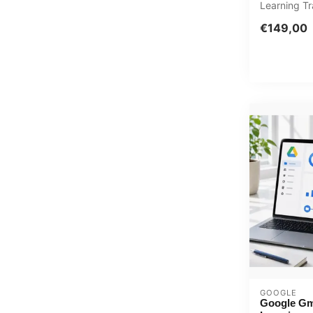
Learning Tr
Microsoft 
€149,00
pakket on..
GOOGLE
Google Gm