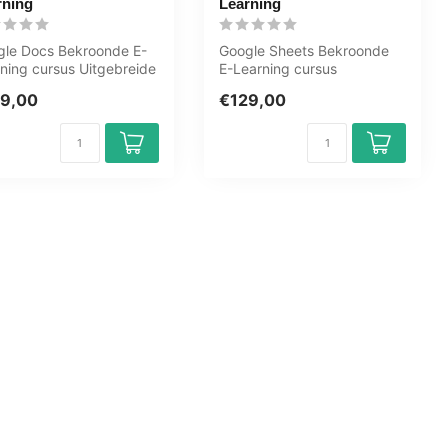
rning
Learning
gle Docs Bekroonde E-
Google Sheets Bekroonde
ning cursus Uitgebreide
E-Learning cursus
ractieve video's met
Uitgebreide interactieve
9,00
€129,00
..
video's met g...