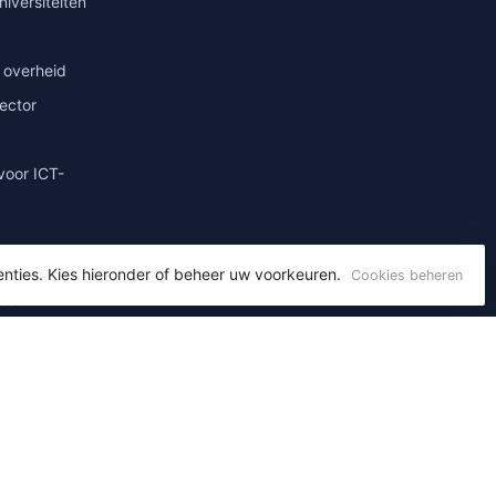
niversiteiten
 overheid
sector
voor ICT-
enties. Kies hieronder of beheer uw voorkeuren.
Cookies beheren
ies