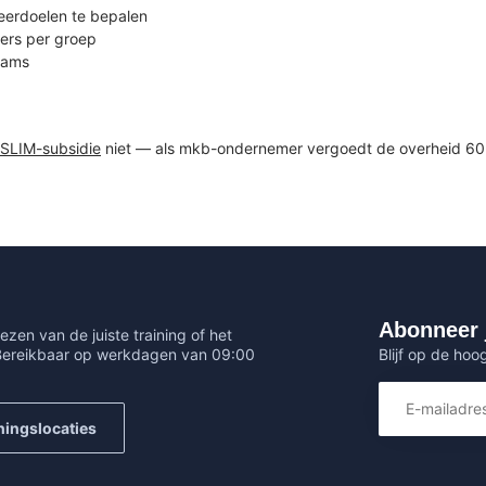
eerdoelen te bepalen
mers per groep
eams
SLIM-subsidie
niet — als mkb-ondernemer vergoedt de overheid 60%
Abonneer 
ezen van de juiste training of het
Blijf op de hoo
 Bereikbaar op werkdagen van 09:00
ningslocaties