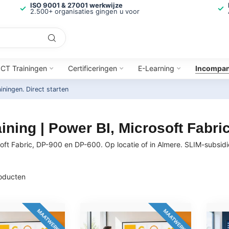
ISO 9001 & 27001 werkwijze
2.500+ organisaties gingen u voor
ICT Trainingen
Certificeringen
E-Learning
Incompa
ainingen.
Direct starten
ning | Power BI, Microsoft Fabri
oft Fabric, DP-900 en DP-600. Op locatie of in Almere. SLIM-subsid
oducten
MAATWERK
MAATWERK