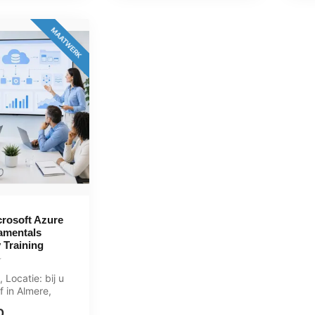
MAATWERK
rosoft Azure
amentals
 Training
 Locatie: bij u
f in Almere,
ningen,
0