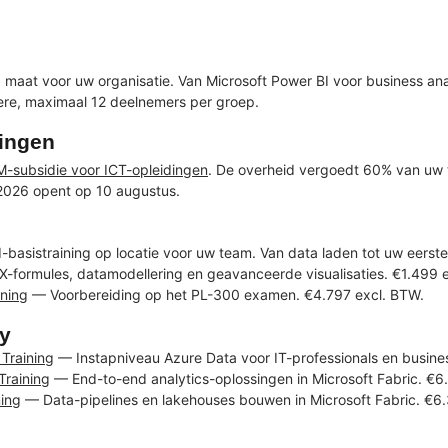
 maat voor uw organisatie. Van Microsoft Power BI voor business an
mere, maximaal 12 deelnemers per groep.
ningen
M-subsidie voor ICT-opleidingen
. De overheid vergoedt 60% van uw 
k 2026 opent op 10 augustus.
basistraining op locatie voor uw team. Van data laden tot uw eerst
formules, datamodellering en geavanceerde visualisaties. €1.499 
ining
— Voorbereiding op het PL-300 examen. €4.797 excl. BTW.
ny
Training
— Instapniveau Azure Data voor IT-professionals en busines
Training
— End-to-end analytics-oplossingen in Microsoft Fabric. €6
ning
— Data-pipelines en lakehouses bouwen in Microsoft Fabric. €6