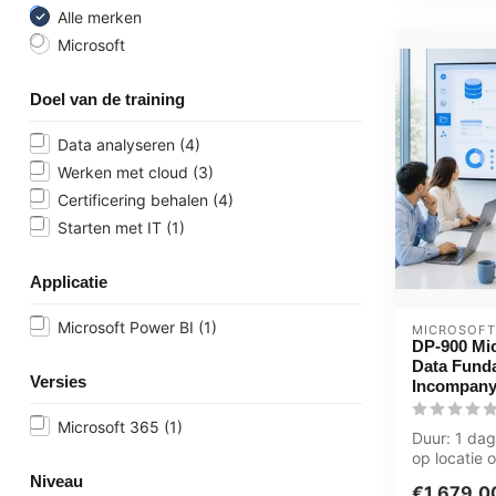
Alle merken
Microsoft
Doel van de training
Data analyseren
(4)
Werken met cloud
(3)
Certificering behalen
(4)
Starten met IT
(1)
Applicatie
Microsoft Power BI
(1)
MICROSOFT
DP-900 Mic
Data Fund
Versies
Incompany
Microsoft 365
(1)
Duur: 1 dag,
op locatie o
Zwolle, Gro
Niveau
€1.679,0