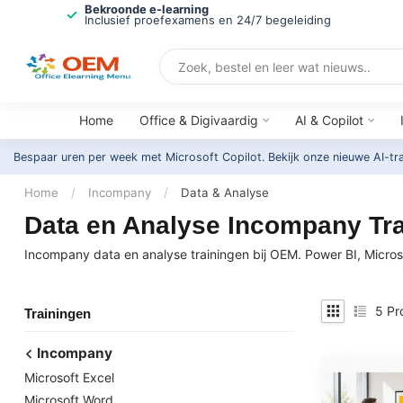
Bekroonde e-learning
Inclusief proefexamens en 24/7 begeleiding
Home
Office & Digivaardig
AI & Copilot
Bespaar uren per week met Microsoft Copilot. Bekijk onze nieuwe AI-tr
Home
/
Incompany
/
Data & Analyse
Data en Analyse Incompany Trai
Incompany data en analyse trainingen bij OEM. Power BI, Micros
5
Pr
Trainingen
Incompany
Microsoft Excel
Microsoft Word