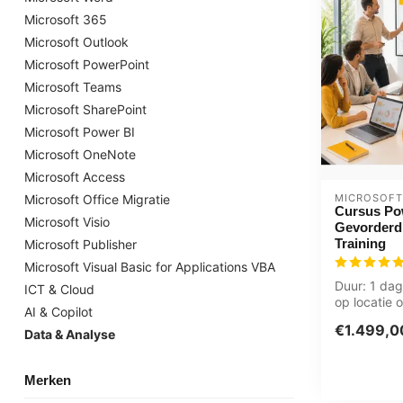
Microsoft 365
Microsoft Outlook
Microsoft PowerPoint
Microsoft Teams
Microsoft SharePoint
Microsoft Power BI
Microsoft OneNote
Microsoft Access
MICROSOFT
Microsoft Office Migratie
Cursus Po
Microsoft Visio
Gevorderd
Training
Microsoft Publisher
Microsoft Visual Basic for Applications VBA
Duur: 1 dag,
ICT & Cloud
op locatie o
AI & Copilot
Zwolle. Gro
€1.499,0
Utrecht....
Data & Analyse
Merken