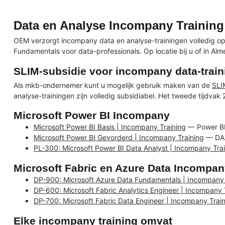
Data en Analyse Incompany Training
OEM verzorgt incompany data en analyse-trainingen volledig op
Fundamentals voor data-professionals. Op locatie bij u of in Al
SLIM-subsidie voor incompany data-trai
Als mkb-ondernemer kunt u mogelijk gebruik maken van de
SLI
analyse-trainingen zijn volledig subsidiabel. Het tweede tijdva
Microsoft Power BI Incompany
Microsoft Power BI Basis | Incompany Training
— Power BI-
Microsoft Power BI Gevorderd | Incompany Training
— DAX-
PL-300: Microsoft Power BI Data Analyst | Incompany Tra
Microsoft Fabric en Azure Data Incompa
DP-900: Microsoft Azure Data Fundamentals | Incompany 
DP-600: Microsoft Fabric Analytics Engineer | Incompany 
DP-700: Microsoft Fabric Data Engineer | Incompany Trai
Elke incompany training omvat