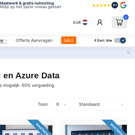
Maatwerk & gratis nulmeting
9.1
Altijd op het juiste niveau gestart
0
EUR
ny
Offerte Aanvragen
SALE
€
Excl. btw
c en Azure Data
ie mogelijk: 60% vergoeding.
Toon:
MAATWERK
MAATWERK