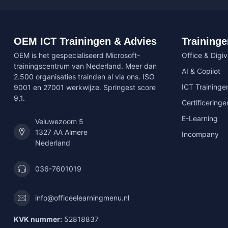
OEM ICT Trainingen & Advies
Traininge
OEM is het gespecialiseerd Microsoft-
Office & Digi
trainingscentrum van Nederland. Meer dan
AI & Copilot
2.500 organisaties trainden al via ons. ISO
ICT Traininge
9001 en 27001 werkwijze. Springest score
9,1.
Certificeringe
E-Learning
Veluwezoom 5
1327 AA Almere
Incompany
Nederland
036-7601019
info@officeelearningmenu.nl
KVK nummer:
52818837