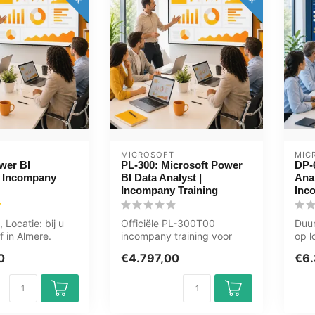
MICROSOFT
MIC
wer BI
PL-300: Microsoft Power
DP-6
 Incompany
BI Data Analyst |
Anal
Incompany Training
Inc
 Locatie: bij u
Officiële PL-300T00
Duur
f in Almere.
incompany training voor
op l
ningen.
ICT'ers / Analisten. 3 dagen,
Zwol
0
€4.797,00
€6.
volled...