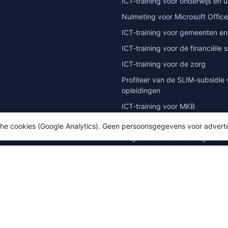
ICT-training voor onderwijs en u
Nulmeting voor Microsoft Office
ICT-training voor gemeenten en
ICT-training voor de financiële 
ICT-training voor de zorg
Profiteer van de SLIM-subsidie 
opleidingen
ICT-training voor MKB
Microsoft 365 migratie training
sche cookies (Google Analytics). Geen persoonsgegevens voor advert
AI-geletterdheid voor organisat
OEM Duitsland