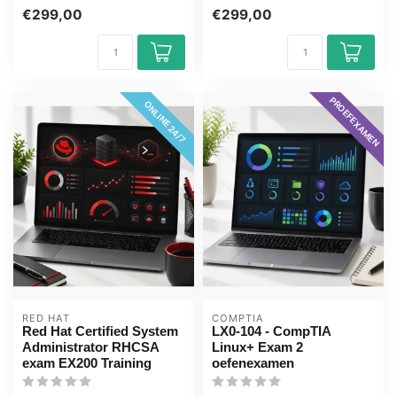
certificeringsexamen met
docenten Quizzen Online
€299,00
€299,00
een comple...
mentor...
PROEFEXAMEN
ONLINE 24/7
RED HAT
COMPTIA
Red Hat Certified System
LX0-104 - CompTIA
Administrator RHCSA
Linux+ Exam 2
exam EX200 Training
oefenexamen