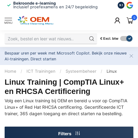
Bekroonde e-learning
ISO 9001 
9.1
Inclusief proefexamens en 24/7 begeleiding
2.500+ or
0
MENU
€
Excl. btw
Bespaar uren per week met Microsoft Copilot. Bekijk onze nieuwe
AI-trainingen.
Direct starten
Home
/
ICT Trainingen
/
Systeembeheer
/
Linux
Linux Training | CompTIA Linux+
en RHCSA Certificering
Volg een Linux training bij OEM en bereid u voor op CompTIA
Linux+ of Red Hat RHCSA certificering. Gecertificeerde ICT
trainer, 365 dagen toegang en direct starten na bestelling.
Filters