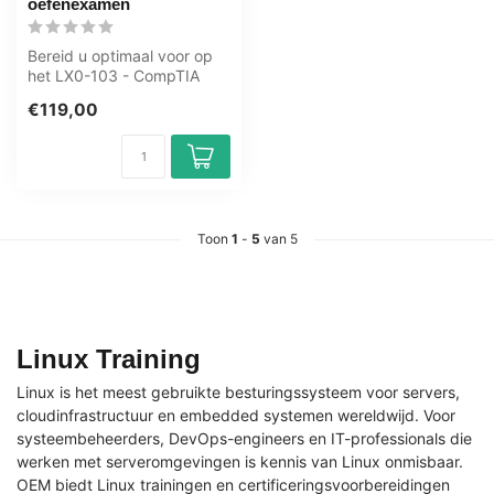
oefenexamen
Bereid u optimaal voor op
het LX0-103 - CompTIA
Linux+ Exam 1 examen met
€119,00
het GMe...
Toon
1
-
5
van 5
Linux Training
Linux is het meest gebruikte besturingssysteem voor servers,
cloudinfrastructuur en embedded systemen wereldwijd. Voor
systeembeheerders, DevOps-engineers en IT-professionals die
werken met serveromgevingen is kennis van Linux onmisbaar.
OEM biedt Linux trainingen en certificeringsvoorbereidingen