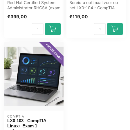
Red Hat Certified System
Bereid u optimaal voor op
Administrator RHCSA (exam
het LX0-104 - CompTIA
EX200) - Online E-Learning
Linux+ Exam 2 examen met
€399,00
€119,00
tr...
het GMe...
PROEFEXAMEN
COMPTIA
LX0-103 - CompTIA
Linux+ Exam 1