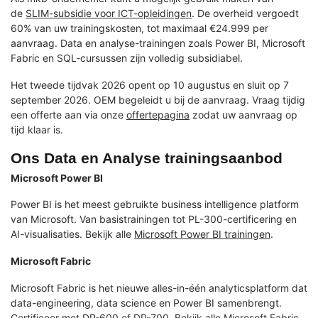
de
SLIM-subsidie voor ICT-opleidingen
. De overheid vergoedt
60% van uw trainingskosten, tot maximaal €24.999 per
aanvraag. Data en analyse-trainingen zoals Power BI, Microsoft
Fabric en SQL-cursussen zijn volledig subsidiabel.
Het tweede tijdvak 2026 opent op 10 augustus en sluit op 7
september 2026. OEM begeleidt u bij de aanvraag. Vraag tijdig
een offerte aan via onze
offertepagina
zodat uw aanvraag op
tijd klaar is.
Ons Data en Analyse trainingsaanbod
Microsoft Power BI
Power BI is het meest gebruikte business intelligence platform
van Microsoft. Van basistrainingen tot PL-300-certificering en
AI-visualisaties. Bekijk alle
Microsoft Power BI trainingen
.
Microsoft Fabric
Microsoft Fabric is het nieuwe alles-in-één analyticsplatform dat
data-engineering, data science en Power BI samenbrengt.
Certificeer met DP-600 of DP-700. Bekijk alle
Microsoft Fabric