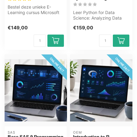
Bestel deze unieke E-
Learning cursus Microsoft
Leer Python for Data
Power BI Training online, 1
Science: Analyzing Data
jaar ...
Using Python met deze e-
€149,00
€159,00
learning va...
ONLINE 24/7
ONLINE 24/7
SAS
OEM
Base SAS 9 Programming
Introduction to R