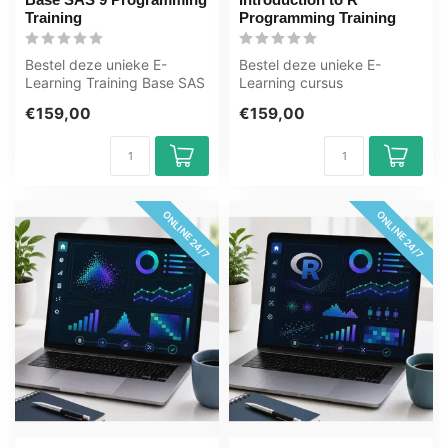
Training
Programming Training
Bestel deze unieke E-
Bestel deze unieke E-
Learning Training Base SAS
Learning cursus
9 Programming online, 1
Introduction to R
€159,00
€159,00
jaar 24/...
Programming Training onli...
ONLINE 24/7
ONLINE 24/7