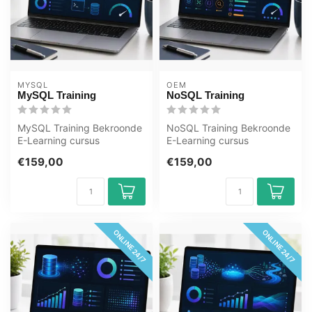
MYSQL
OEM
MySQL Training
NoSQL Training
MySQL Training Bekroonde
NoSQL Training Bekroonde
E-Learning cursus
E-Learning cursus
Uitgebreide interactieve
Uitgebreide interactieve
€159,00
€159,00
video's met ...
video's met ...
ONLINE 24/7
ONLINE 24/7