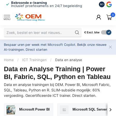
Bekroonde e-learning
ISO 9001 
9.1
Inclusief proefexamens en 24/7 begeleiding
2.500+ or
0
MENU
€
Excl. btw
Bespaar uren per week met Microsoft Copilot. Bekijk onze nieuwe
AI-trainingen.
Direct starten
Home
/
ICT Trainingen
/
Data en analyse
Data en Analyse Training | Power
BI, Fabric, SQL, Python en Tableau
Data en analyse trainingen bij OEM. Power BI, Microsoft Fabric,
SQL, Tableau, Python en R. SLIM-subsidie mogelijk: 60%
vergoeding. Gecertificeerde ICT trainer. Direct starten.
Microsoft Power BI
Microsoft SQL Server