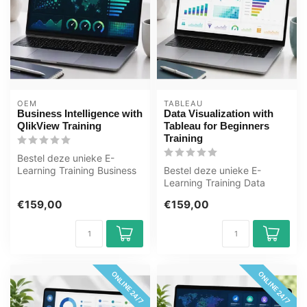
OEM
TABLEAU
Business Intelligence with
Data Visualization with
QlikView Training
Tableau for Beginners
Training
Bestel deze unieke E-
Learning Training Business
Bestel deze unieke E-
Intelligence with QlikView
Learning Training Data
onlin...
Visualization with Tableau
€159,00
€159,00
for Begin...
ONLINE 24/7
ONLINE 24/7