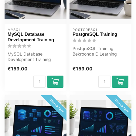
MYSQL
POSTGRESQL
MySQL Database
PostgreSQL Training
Development Training
PostgreSQL Training
MySQL Database
Bekroonde E-Learning
Development Training
cursus Uitgebreide
Bekroonde E-Learning
interactieve video's...
€159,00
€159,00
cursus Uitgebreide inte...
ONLINE 24/7
ONLINE 24/7