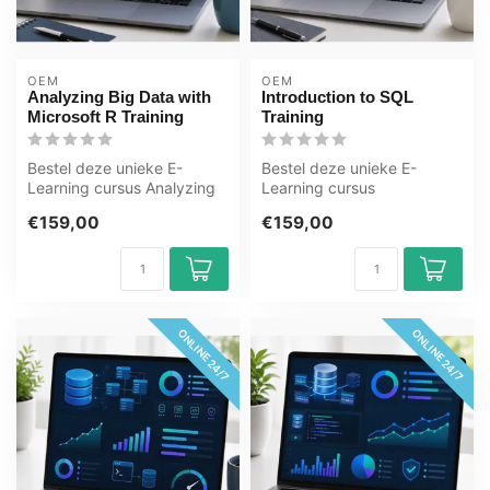
OEM
OEM
Analyzing Big Data with
Introduction to SQL
Microsoft R Training
Training
Bestel deze unieke E-
Bestel deze unieke E-
Learning cursus Analyzing
Learning cursus
Big Data with Microsoft R
Introduction to SQL
€159,00
€159,00
Trainin...
Training, 1 jaar 24/ 7 ...
ONLINE 24/7
ONLINE 24/7