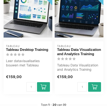
TABLEAU
TABLEAU
Tableau Desktop Training
Tableau Data Visualization
and Analytics Training
Leer datavisualisaties
bouwen met Tableau
Tableau Data Visualization
Desktop via deze e-
and Analytics Training
learning van OEM. 3...
Bekroonde E-Learning
€159,00
€159,00
cursus In...
Toon
1
-
20
van 99