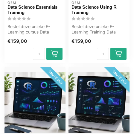
OEM
OEM
Data Science Essentials
Data Science Using R
Training
Training
Bestel deze unieke E-
Bestel deze unieke E-
Learning cursus Data
Learning Training Data
Science Essentials Training
Science Using R online, 1
€159,00
€159,00
online, 1 ...
jaar 24/ 7...
ONLINE 24/7
ONLINE 24/7