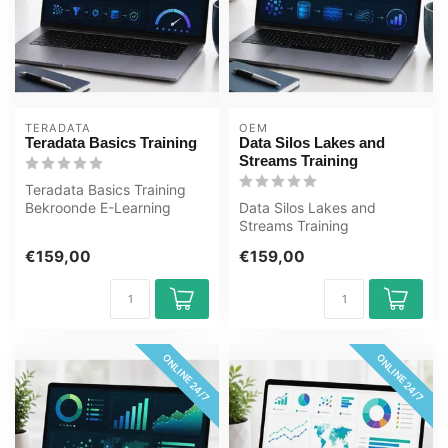
TERADATA
OEM
Teradata Basics Training
Data Silos Lakes and
Streams Training
Teradata Basics Training
Bekroonde E-Learning
Data Silos Lakes and
cursus Uitgebreide
Streams Training
interactieve vi...
Bekroonde E-Learning
€159,00
€159,00
cursus Uitgebreide in...
ONLINE 24/7
ONLINE 24/7