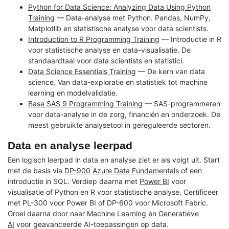
Python for Data Science: Analyzing Data Using Python
Training
— Data-analyse met Python. Pandas, NumPy,
Matplotlib en statistische analyse voor data scientists.
Introduction to R Programming Training
— Introductie in R
voor statistische analyse en data-visualisatie. De
standaardtaal voor data scientists en statistici.
Data Science Essentials Training
— De kern van data
science. Van data-exploratie en statistiek tot machine
learning en modelvalidatie.
Base SAS 9 Programming Training
— SAS-programmeren
voor data-analyse in de zorg, financiën en onderzoek. De
meest gebruikte analysetool in gereguleerde sectoren.
Data en analyse leerpad
Een logisch leerpad in data en analyse ziet er als volgt uit. Start
met de basis via
DP-900 Azure Data Fundamentals
of een
introductie in SQL. Verdiep daarna met
Power BI
voor
visualisatie of Python en R voor statistische analyse. Certificeer
met PL-300 voor Power BI of DP-600 voor Microsoft Fabric.
Groei daarna door naar
Machine Learning
en
Generatieve
AI
voor geavanceerde AI-toepassingen op data.