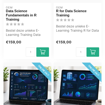
OEM
OEM
Data Science
R for Data Science
Fundamentals in R
Training
Training
Bestel deze unieke E-
Bestel deze unieke E-
Learning Training R for Data
Learning Training Data
Science online, 1 jaar 24/ 7
Science Fundamentals in R
t...
€159,00
€159,00
online, 1 ...
ONLINE 24/7
ONLINE 24/7