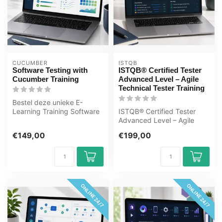
CUCUMBER
ISTQB
Software Testing with
ISTQB® Certified Tester
Cucumber Training
Advanced Level – Agile
Technical Tester Training
Bestel deze unieke E-
Learning Training Software
ISTQB® Certified Tester
Testing with Cucumber
Advanced Level – Agile
online, 1 ...
Technical Tester Training
€149,00
€199,00
volgen?...
ONLINE 24/7
ONLINE 24/7