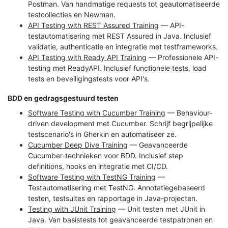
Postman. Van handmatige requests tot geautomatiseerde
testcollecties en Newman.
API Testing with REST Assured Training
— API-
testautomatisering met REST Assured in Java. Inclusief
validatie, authenticatie en integratie met testframeworks.
API Testing with Ready API Training
— Professionele API-
testing met ReadyAPI. Inclusief functionele tests, load
tests en beveiligingstests voor API's.
BDD en gedragsgestuurd testen
Software Testing with Cucumber Training
— Behaviour-
driven development met Cucumber. Schrijf begrijpelijke
testscenario's in Gherkin en automatiseer ze.
Cucumber Deep Dive Training
— Geavanceerde
Cucumber-technieken voor BDD. Inclusief step
definitions, hooks en integratie met CI/CD.
Software Testing with TestNG Training
—
Testautomatisering met TestNG. Annotatiegebaseerd
testen, testsuites en rapportage in Java-projecten.
Testing with JUnit Training
— Unit testen met JUnit in
Java. Van basistests tot geavanceerde testpatronen en