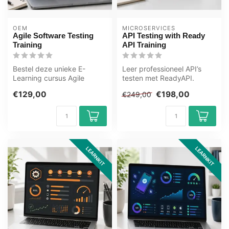
OEM
MICROSERVICES
Agile Software Testing
API Testing with Ready
Training
API Training
Bestel deze unieke E-
Leer professioneel API’s
Learning cursus Agile
testen met ReadyAPI.
Software Testingt online, 1
Ontwikkel skills in
€129,00
€198,00
€249,00
jaar 24/ ...
functioneel te...
LEARNKIT
LEARNKIT