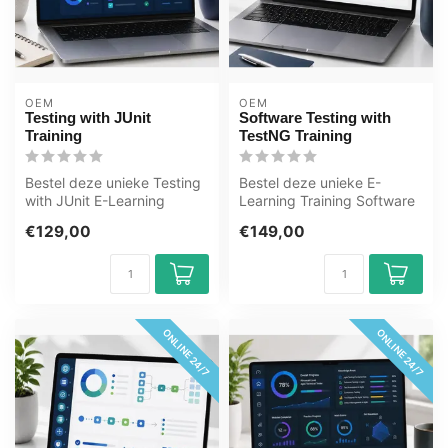
OEM
OEM
Testing with JUnit
Software Testing with
Training
TestNG Training
Bestel deze unieke Testing
Bestel deze unieke E-
with JUnit E-Learning
Learning Training Software
Training online, 1 jaar 24/ 7
Testing with TestNG online,
€129,00
€149,00
t...
1 ja...
ONLINE 24/7
ONLINE 24/7