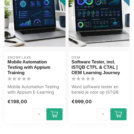
SNOWFLAKE
OEM
Mobile Automation
Software Tester, incl.
Testing with Appium
ISTQB CTFL & CTAL |
Training
OEM Learning Journey
Mobile Automation Testing
Word software tester en
with Appium E-Learning
bereid je voor op ISTQB
Training Gecertificeerde
CTFL & CTAL met testen,
€198,00
€999,00
docent...
testauto...