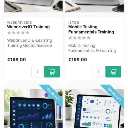
WEBDRIVERIO
ISTQB
WebdriverIO Training
Mobile Testing
Fundamentals Training
WebdriverIO E-Learning
Training Gecertificeerde
Mobile Testing
docenten Quizzen
Fundamentals E-Learning
Assessments Tip...
Training Gecertificeerde
€198,00
€198,00
docenten Quizzen...
ONLINE 24/7
ONLINE 24/7