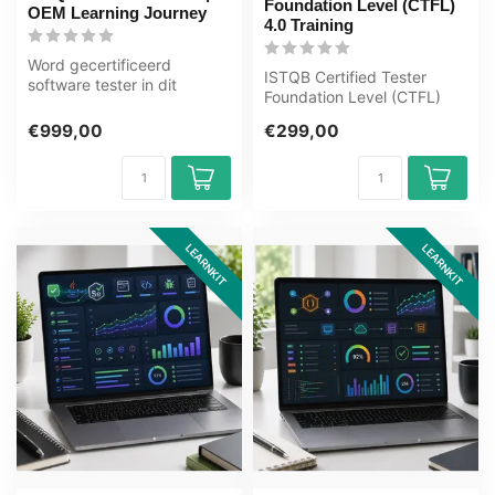
Foundation Level (CTFL)
OEM Learning Journey
4.0 Training
Word gecertificeerd
ISTQB Certified Tester
software tester in dit
Foundation Level (CTFL)
uitgebreide leertraject van
4.0 Training E-Learning.
80+ uur. ...
€999,00
€299,00
Gecertif...
LEARNKIT
LEARNKIT