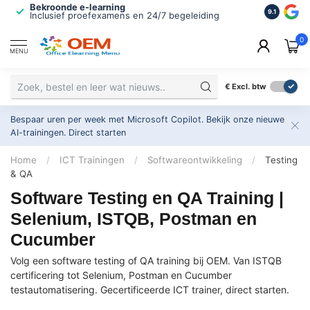
Bekroonde e-learning
ISO 9001 
9.1
Inclusief proefexamens en 24/7 begeleiding
2.500+ or
0
MENU
€
Excl. btw
Bespaar uren per week met Microsoft Copilot. Bekijk onze nieuwe
AI-trainingen.
Direct starten
Home
/
ICT Trainingen
/
Softwareontwikkeling
/
Testing
& QA
Software Testing en QA Training |
Selenium, ISTQB, Postman en
Cucumber
Volg een software testing of QA training bij OEM. Van ISTQB
certificering tot Selenium, Postman en Cucumber
testautomatisering. Gecertificeerde ICT trainer, direct starten.