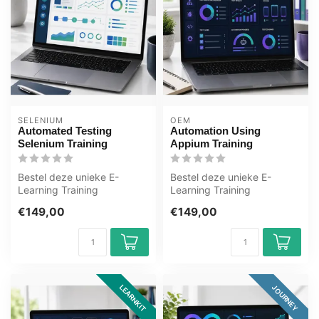
SELENIUM
OEM
Automated Testing
Automation Using
Selenium Training
Appium Training
Bestel deze unieke E-
Bestel deze unieke E-
Learning Training
Learning Training
Automated Testing
Automation Using Appium
€149,00
€149,00
Selenium online, 1 jaa...
online, 1 jaar 24...
LEARNKIT
JOURNEY