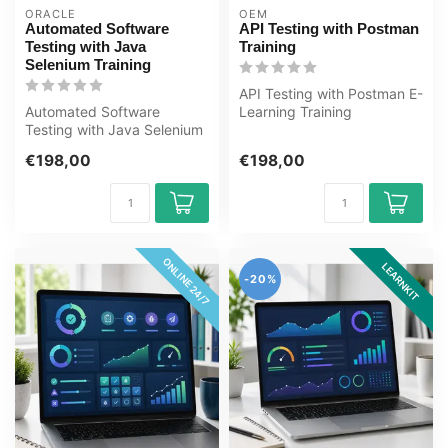
ORACLE
OEM
Automated Software
API Testing with Postman
Testing with Java
Training
Selenium Training
API Testing with Postman E-
Automated Software
Learning Training
Testing with Java Selenium
Gecertificeerde docenten
E-Learning Training
Quizzen As...
€198,00
€198,00
Gecertificeerd...
ONLINE 24/7
LEARNKIT
-20%