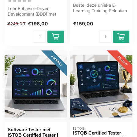
Bestel deze unieke E-
Leer Behavior-Driven
Learning Training Selenium
Development (BDD) met
Deep Dive online, 1 jaar 24/
Cucumber. Bouw
7 t...
€198,00
€159,00
€249,00
schaalbare testframewo...
JOURNEY
CERTKIT
ISTQB
Software Tester met
ISTQB Certified Tester
ISTQB Certified Tester |