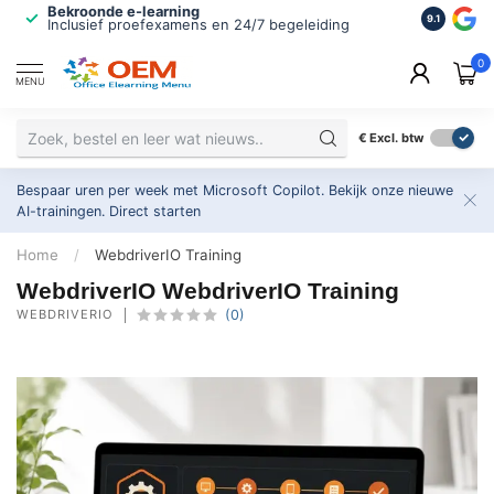
Bekroonde e-learning
ISO 9001 
9.1
Inclusief proefexamens en 24/7 begeleiding
2.500+ or
0
MENU
€
Excl. btw
Bespaar uren per week met Microsoft Copilot. Bekijk onze nieuwe
AI-trainingen.
Direct starten
Home
/
WebdriverIO Training
WebdriverIO WebdriverIO Training
WEBDRIVERIO
(0)