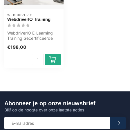
WEBDRIVERIO
WebdriverIO Training
WebdriverIO E-Learning
Training Gecertificeerde
docenten Quizzen
€198,00
Assessments Tip...
Abonneer je op onze nieuwsbrief
Blijf op de hoogte over onze laatste acties