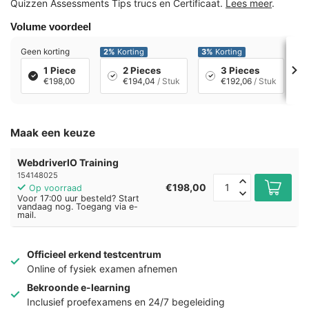
Quizzen Assessments Tips trucs en Certificaat.
Lees meer
.
Volume voordeel
Geen korting
2%
Korting
3%
Korting
4
1 Piece
2 Pieces
3 Pieces
€198,00
€194,04
/ Stuk
€192,06
/ Stuk
Maak een keuze
WebdriverIO Training
154148025
€198,00
Op voorraad
Voor 17:00 uur besteld? Start
vandaag nog. Toegang via e-
mail.
Officieel erkend testcentrum
Online of fysiek examen afnemen
Bekroonde e-learning
Inclusief proefexamens en 24/7 begeleiding