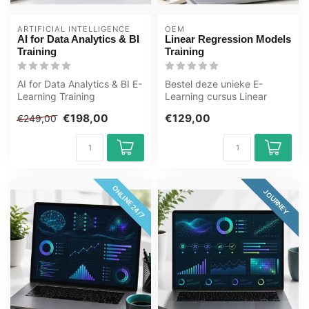
ARTIFICIAL INTELLIGENCE
OEM
AI for Data Analytics & BI
Linear Regression Models
Training
Training
AI for Data Analytics & BI E-
Bestel deze unieke E-
Learning Training
Learning cursus Linear
Gecertificeerde docenten
Regression Models Training
€198,00
€129,00
€249,00
Quizzen ...
online, 1...
ONLINE 24/7
JOURNEY