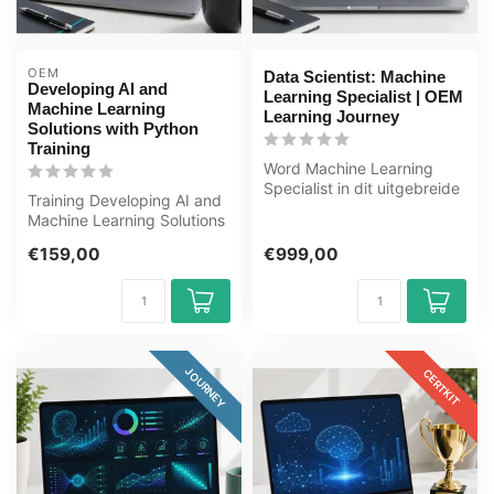
OEM
Data Scientist: Machine
Developing AI and
Learning Specialist | OEM
Machine Learning
Learning Journey
Solutions with Python
Training
Word Machine Learning
Specialist in dit uitgebreide
Training Developing AI and
leertraject van 168+ uur.
Machine Learning Solutions
Ma...
with Python - Online E-
€159,00
€999,00
Lea...
JOURNEY
CERTKIT