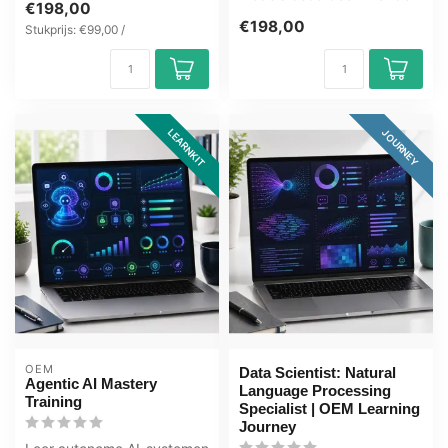
€198,00
Practitioner Lear...
LLM Metrics and Trade-
€198,00
Stukprijs: €99,00 /
Offs T...
LEARNKIT
JOURNEY
OEM
Data Scientist: Natural
Agentic AI Mastery
Language Processing
Training
Specialist | OEM Learning
Journey