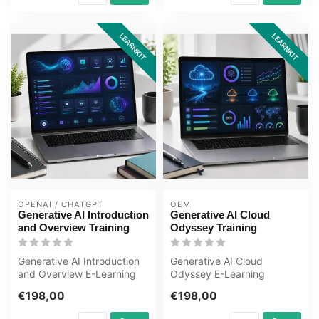
LEARNKIT
LEARNKIT
OPENAI / CHATGPT
OEM
Generative AI Introduction
Generative AI Cloud
and Overview Training
Odyssey Training
Generative AI Introduction
Generative AI Cloud
and Overview E-Learning
Odyssey E-Learning
Training Gecertificeerde
Training Gecertificeerde
€198,00
€198,00
doce...
docenten Quizzen...