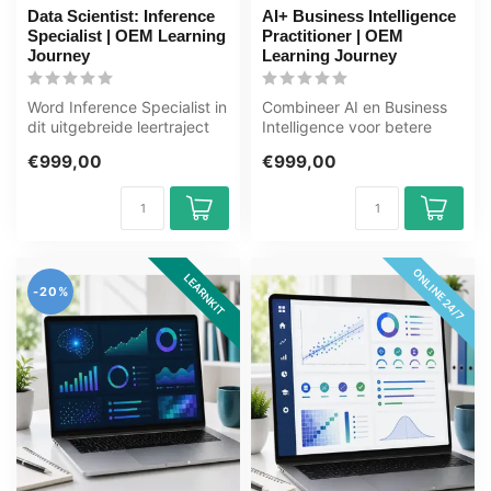
Data Scientist: Inference
AI+ Business Intelligence
Specialist | OEM Learning
Practitioner | OEM
Journey
Learning Journey
Word Inference Specialist in
Combineer AI en Business
dit uitgebreide leertraject
Intelligence voor betere
van 169+ uur. Inference...
beslissingen. In dit
€999,00
€999,00
leertraje...
ONLINE 24/7
LEARNKIT
-20%