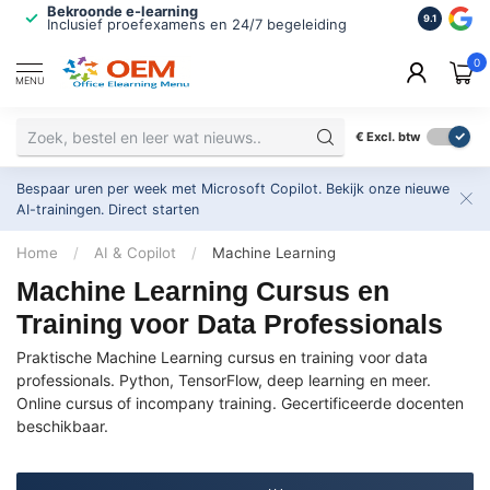
Bekroonde e-learning
ISO 9001 
9.1
Inclusief proefexamens en 24/7 begeleiding
2.500+ or
0
MENU
€
Excl. btw
Bespaar uren per week met Microsoft Copilot. Bekijk onze nieuwe
AI-trainingen.
Direct starten
Home
/
AI & Copilot
/
Machine Learning
Machine Learning Cursus en
Training voor Data Professionals
Praktische Machine Learning cursus en training voor data
professionals. Python, TensorFlow, deep learning en meer.
Online cursus of incompany training. Gecertificeerde docenten
beschikbaar.