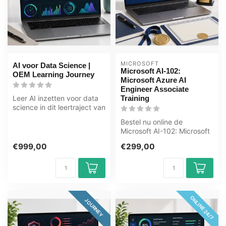
MICROSOFT
AI voor Data Science |
Microsoft AI-102:
OEM Learning Journey
Microsoft Azure AI
Engineer Associate
Leer AI inzetten voor data
Training
science in dit leertraject van
100+ uur. Van data sci...
Bestel nu online de
Microsoft AI-102: Microsoft
Azure AI Engineer Associate
€999,00
€299,00
Trai...
ONLINE 24/7
JOURNEY