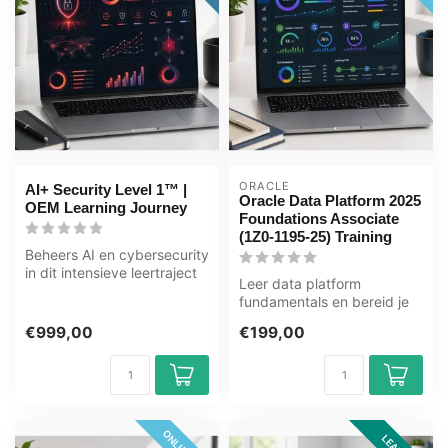
ORACLE
AI+ Security Level 1™ |
Oracle Data Platform 2025
OEM Learning Journey
Foundations Associate
(1Z0-1195-25) Training
Beheers AI en cybersecurity
in dit intensieve leertraject
Leer data platform
van 141+ uur. Vijf tra...
fundamentals en bereid je
voor op het 1Z0-1195-25
€999,00
€199,00
examen met ...