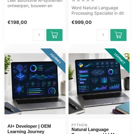
Leer autonome AI-systemen
ontwerpen, bouwen en
Word Natural Language
beheren. Deze Agentic AI
Processing Specialist in dit
Mastery ...
uitgebreide leertraject van
€198,00
€999,00
1...
LEARNKIT
JOURNEY
PYTHON
AI+ Developer | OEM
Natural Language
Learning Journey