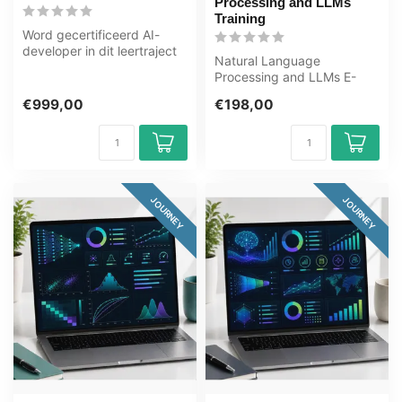
Processing and LLMs
Training
Word gecertificeerd AI-
developer in dit leertraject
Natural Language
van 125+ uur. Vijf tracks:
Processing and LLMs E-
p...
Learning Training
€999,00
€198,00
Gecertificeerde docente...
JOURNEY
JOURNEY