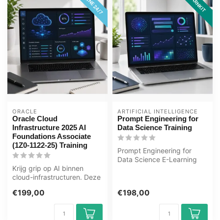
ONLINE 24/7
LEARNKIT
ORACLE
ARTIFICIAL INTELLIGENCE
Oracle Cloud
Prompt Engineering for
Infrastructure 2025 AI
Data Science Training
Foundations Associate
(1Z0-1122-25) Training
Prompt Engineering for
Data Science E-Learning
Krijg grip op AI binnen
Training Gecertificeerde
cloud-infrastructuren. Deze
docenten...
actuele training
€199,00
€198,00
introduceer...