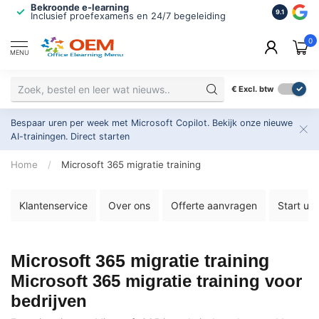
Bekroonde e-learning
ISO 9001 
9.1
Inclusief proefexamens en 24/7 begeleiding
2.500+ or
0
MENU
€
Excl. btw
Bespaar uren per week met Microsoft Copilot. Bekijk onze nieuwe
AI-trainingen.
Direct starten
Home
/
Microsoft 365 migratie training
Klantenservice
Over ons
Offerte aanvragen
Start uw
Microsoft 365 migratie training
Microsoft 365 migratie training voor
bedrijven