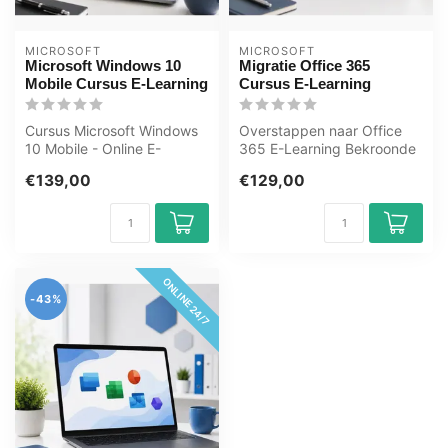
MICROSOFT
MICROSOFT
Microsoft Windows 10
Migratie Office 365
Mobile Cursus E-Learning
Cursus E-Learning
Cursus Microsoft Windows
Overstappen naar Office
10 Mobile - Online E-
365 E-Learning Bekroonde
Learning Cursus. Bestellen
E-Learning cursus
€139,00
€129,00
en dire...
Uitgebreide i...
ONLINE 24/7
-43%