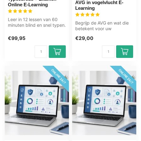
AVG in vogelvlucht E-
Online E-Learning
Learning
Leer in 12 lessen van 60
Begrijp de AVG en wat die
minuten blind en snel typen.
betekent voor uw
Geschikt voor
organisatie. Deze e-learning
jongvolwasse...
€99,95
€29,00
behandel...
ONLINE 24/7
ONLINE 24/7