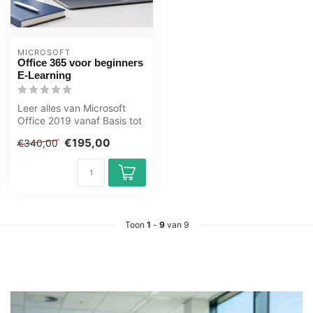
MICROSOFT
Office 365 voor beginners
E-Learning
Leer alles van Microsoft
Office 2019 vanaf Basis tot
en met Gevorderd niveau in
€195,00
€340,00
...
Toon
1
-
9
van 9