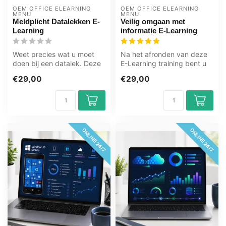
OEM OFFICE ELEARNING 
OEM OFFICE ELEARNING 
MENU
MENU
Meldplicht Datalekken E-
Veilig omgaan met
Learning
informatie E-Learning
Weet precies wat u moet
Na het afronden van deze
doen bij een datalek. Deze
E-Learning training bent u
e-learning leert u wanneer
zich meer bewust van veilig
€29,00
€29,00
me...
...
ONLINE 24/7
ONLINE 24/7