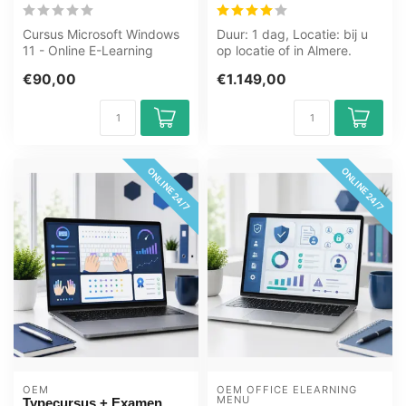
Cursus Microsoft Windows
Duur: 1 dag, Locatie: bij u
11 - Online E-Learning
op locatie of in Almere.
Cursus. Bestellen en direct
Zwolle. Groningen.
€90,00
€1.149,00
star...
Utrecht....
ONLINE 24/7
ONLINE 24/7
OEM
OEM OFFICE ELEARNING 
MENU
Typecursus + Examen