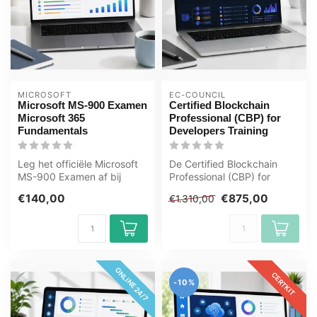
MICROSOFT
EC-COUNCIL
Microsoft MS-900 Examen
Certified Blockchain
Microsoft 365
Professional (CBP) for
Fundamentals
Developers Training
Leg het officiële Microsoft
De Certified Blockchain
MS-900 Examen af bij
Professional (CBP) for
OEM, erkend Certiport
Developers certificering is
€140,00
€875,00
€1.310,00
examencen...
ontwo...
ONLINE 24/7
CERTKIT
-10%