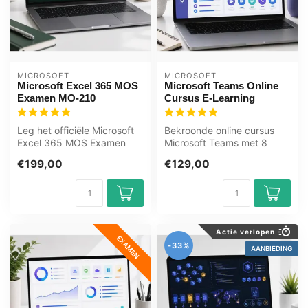
MICROSOFT
MICROSOFT
Microsoft Excel 365 MOS
Microsoft Teams Online
Examen MO-210
Cursus E-Learning
Leg het officiële Microsoft
Bekroonde online cursus
Excel 365 MOS Examen
Microsoft Teams met 8
MO-210 af bij OEM, erkend
modules, 6u17m video,
€199,00
€129,00
Certi...
kennischecks...
Actie verlopen
EXAMEN
-33%
AANBIEDING