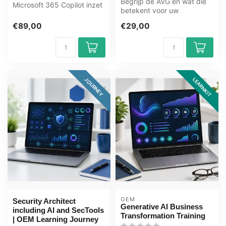
Begrijp de AVG en wat die
Microsoft 365 Copilot inzet
betekent voor uw
in Word, Excel, PowerPoint,
organisatie. Deze e-learning
...
€89,00
€29,00
behandel...
LEARNKIT
JOURNEY
OEM
Security Architect
Generative AI Business
including AI and SecTools
Transformation Training
| OEM Learning Journey