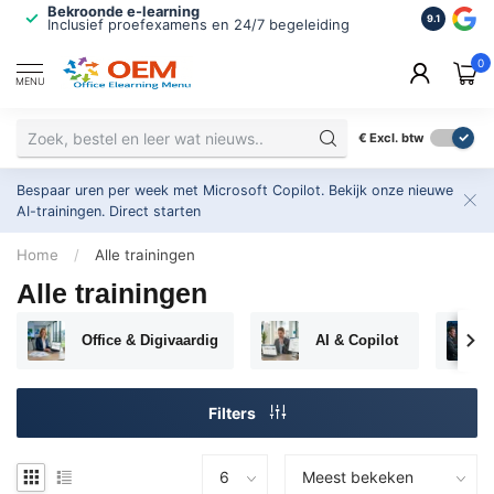
Bekroonde e-learning
ISO 9001 
9.1
Inclusief proefexamens en 24/7 begeleiding
2.500+ or
0
MENU
€
Excl. btw
Bespaar uren per week met Microsoft Copilot. Bekijk onze nieuwe
AI-trainingen.
Direct starten
Home
/
Alle trainingen
Alle trainingen
Office & Digivaardig
AI & Copilot
Filters