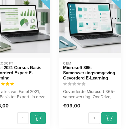
ROSOFT
OEM
el 2021 Cursus Basis
Microsoft 365:
orderd Expert E-
Samenwerkingsomgeving
rning
Gevorderd E-Learning
 alles van Excel 2021,
Gevorderde Microsoft 365-
Basis tot Expert, in deze
samenwerking: OneDrive,
ne cursus. Tabellen...
SharePoint, Teams beheer,
5,00
€99,00
Outlo...