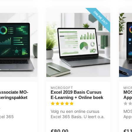
ONLINE 24/7
MICROSOFT
MIC
Associate MO-
Excel 2019 Basis Cursus
MOS
iceringspakket
E-Learning + Online boek
App
Volg nu een online cursus
MOS
cel 365
Excel 365 Basis. U leert o.a.
Apps
automatische berekeninge...
Exce
ngspakket Plus. E-
e-...
€80,00
€1.