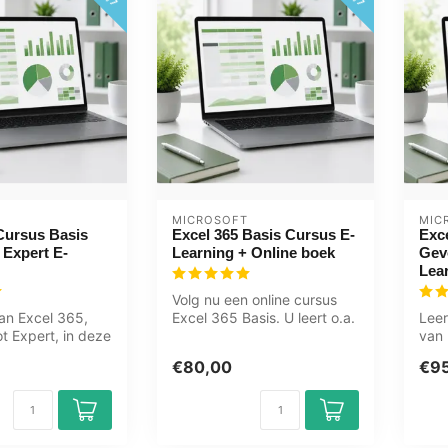
MICROSOFT
MIC
Cursus Basis
Excel 365 Basis Cursus E-
Exc
Expert E-
Learning + Online boek
Gev
Lea
Volg nu een online cursus
van Excel 365,
Excel 365 Basis. U leert o.a.
Leer
ot Expert, in deze
automatische berekeninge...
van 
s. Tabellen,...
onli
€80,00
€9