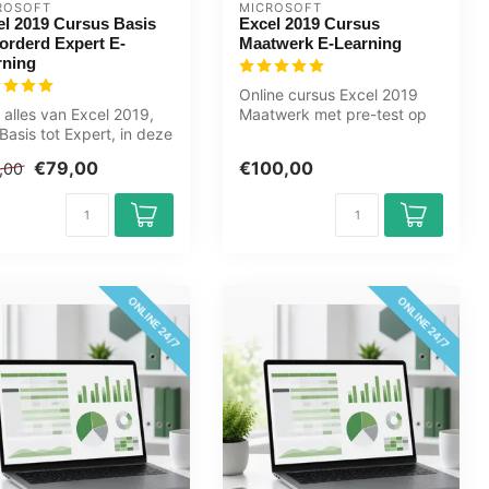
ROSOFT
MICROSOFT
el 2019 Cursus Basis
Excel 2019 Cursus
orderd Expert E-
Maatwerk E-Learning
rning
Online cursus Excel 2019
 alles van Excel 2019,
Maatwerk met pre-test op
Basis tot Expert, in deze
maat. Van Basis tot Expert,
ne cursus. Tabellen...
af...
€79,00
€100,00
,00
ONLINE 24/7
ONLINE 24/7