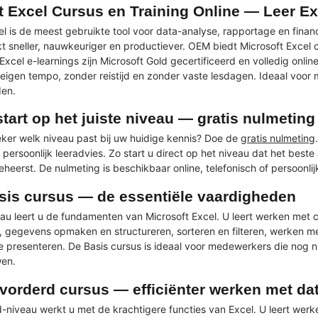
t Excel Cursus en Training Online — Leer E
el is de meest gebruikte tool voor data-analyse, rapportage en finan
t sneller, nauwkeuriger en productiever. OEM biedt Microsoft Excel 
Excel e-learnings zijn Microsoft Gold gecertificeerd en volledig onl
eigen tempo, zonder reistijd en zonder vaste lesdagen. Ideaal voor 
en.
start op het juiste niveau — gratis nulmeting
eker welk niveau past bij uw huidige kennis? Doe de
gratis nulmeting
persoonlijk leeradvies. Zo start u direct op het niveau dat het beste
beheerst. De nulmeting is beschikbaar online, telefonisch of persoonlijk
sis cursus — de essentiële vaardigheden
au leert u de fundamenten van Microsoft Excel. U leert werken met c
, gegevens opmaken en structureren, sorteren en filteren, werken
te presenteren. De Basis cursus is ideaal voor medewerkers die nog 
wen.
vorderd cursus — efficiënter werken met da
-niveau werkt u met de krachtigere functies van Excel. U leert w