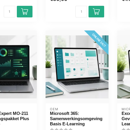
, GMetrix pr...
ONLINE 24/7
OEM
MIC
Expert MO-211
Microsoft 365:
Exc
ingspakket Plus
Samenwerkingsomgeving
Gev
Basis E-Learning
Lea