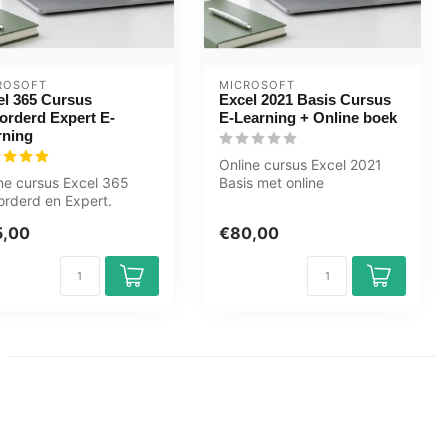
ROSOFT
MICROSOFT
el 365 Cursus
Excel 2021 Basis Cursus
orderd Expert E-
E-Learning + Online boek
rning
Online cursus Excel 2021
ne cursus Excel 365
Basis met online
rderd en Expert.
cursusboek. Leer tabellen
itabellen,
maken, formu...
5,00
€80,00
anceerde functie...