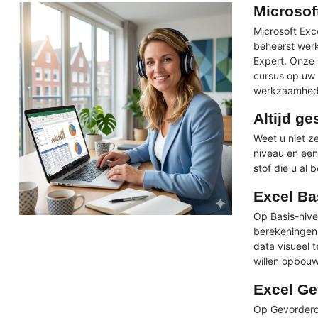
Microsof
Microsoft Exc
beheerst werk
Expert. Onze 
cursus op uw 
werkzaamhed
Altijd ge
Weet u niet z
niveau en een 
stof die u al 
Excel Ba
Op Basis-nive
berekeningen
data visueel 
willen opbou
Excel Ge
Op Gevorderd