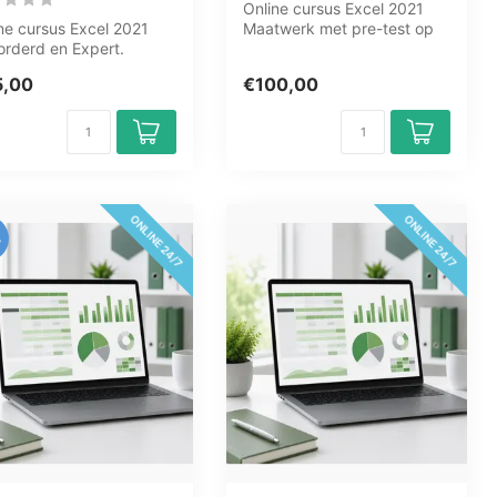
Online cursus Excel 2021
ne cursus Excel 2021
Maatwerk met pre-test op
rderd en Expert.
maat. Van Basis tot Expert,
itabellen,
af...
5,00
€100,00
anceerde functi...
ONLINE 24/7
ONLINE 24/7
%