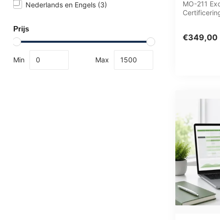
MO-211 Exc
Nederlands en Engels
(3)
Certificeri
learning BG
Prijs
proef...
€349,00
Min
Max