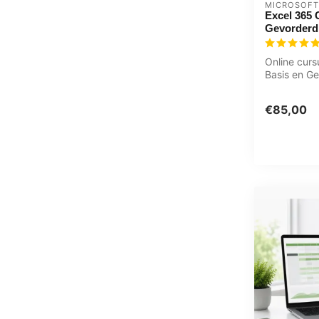
MICROSOFT
Excel 365 
Gevorderd
Online curs
Basis en Ge
tabellen ma
gebrui...
€85,00