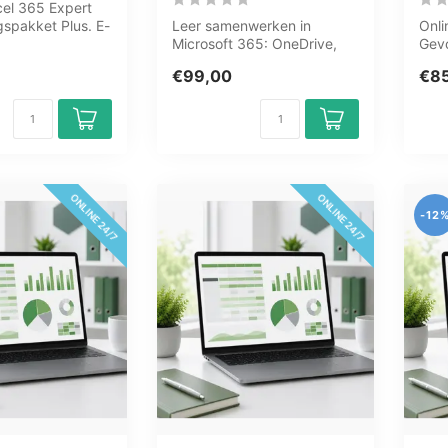
el 365 Expert
ngspakket Plus. E-
Leer samenwerken in
Onli
E, GMetrix
Microsoft 365: OneDrive,
Gevo
SharePoint, Teams, Outlook
Draa
€99,00
€8
en Offic...
geav
ONLINE 24/7
ONLINE 24/7
-12