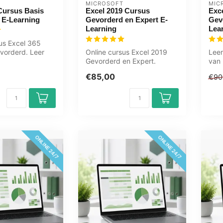
MICROSOFT
MIC
Cursus Basis
Excel 2019 Cursus
Exc
 E-Learning
Gevorderd en Expert E-
Gev
Learning
Lea
us Excel 365
vorderd. Leer
Online cursus Excel 2019
Leer
ken, formules
Gevorderd en Expert.
van 
Draaitabellen,
onli
€85,00
€90
geavanceerde functi...
ONLINE 24/7
ONLINE 24/7