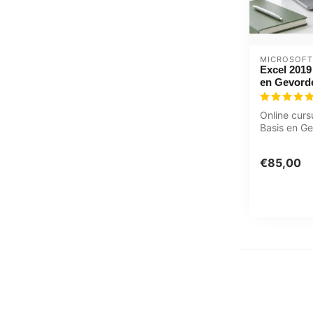
MICROSOFT
Excel 2019
en Gevord
Online curs
Basis en Ge
tabellen ma
gebru...
€85,00