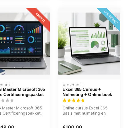
ONLINE 24/7
CERTKIT
ROSOFT
MICROSOFT
 Master Microsoft 365
Excel 365 Cursus +
s Certificeringspakket
Nulmeting + Online boek
 Master Microsoft 365
Online cursus Excel 365
 Certificeringspakket.
Basis met nulmeting en
l, Word en PowerPoint
online cursusboek. Tabellen,
form...
149,00
€100,00