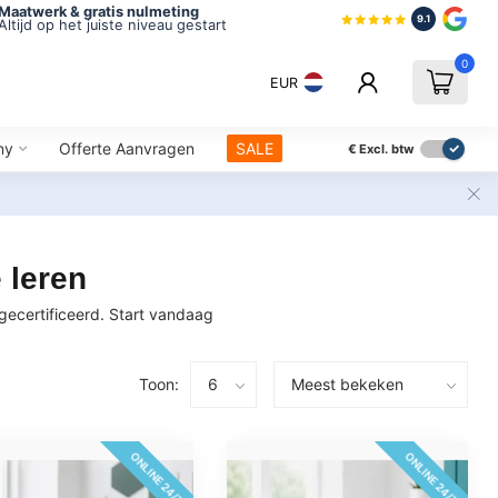
Maatwerk & gratis nulmeting
9.1
Altijd op het juiste niveau gestart
0
EUR
ny
Offerte Aanvragen
SALE
€
Excl. btw
 leren
gecertificeerd. Start vandaag
Toon:
ONLINE 24/7
ONLINE 24/7