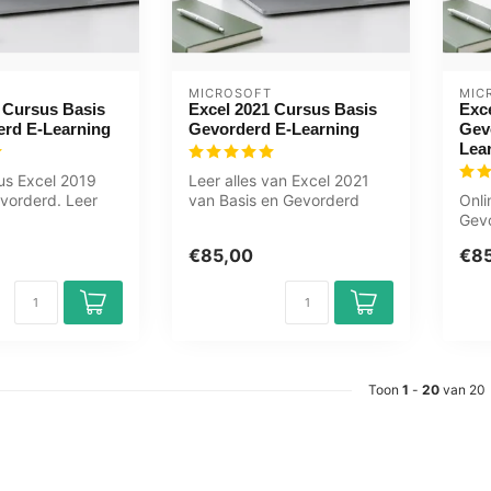
MICROSOFT
MIC
 Cursus Basis
Excel 2021 Cursus Basis
Exc
erd E-Learning
Gevorderd E-Learning
Gev
Lea
us Excel 2019
Leer alles van Excel 2021
vorderd. Leer
van Basis en Gevorderd
Onli
ken, formules
niveau in deze online cursus
Gevo
Ex...
Draa
€85,00
€8
geav
Toon
1
-
20
van 20