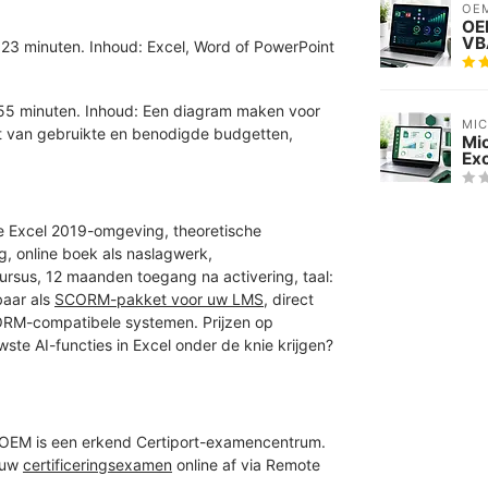
OE
OE
VB
 23 minuten. Inhoud: Excel, Word of PowerPoint
 55 minuten. Inhoud: Een diagram maken voor
MI
cht van gebruikte en benodigde budgetten,
Mi
Ex
te Excel 2019-omgeving, theoretische
, online boek als naslagwerk,
ursus, 12 maanden toegang na activering, taal:
baar als
SCORM-pakket voor uw LMS
, direct
CORM-compatibele systemen. Prijzen op
wste AI-functies in Excel onder de knie krijgen?
? OEM is een erkend Certiport-examencentrum.
 uw
certificeringsexamen
online af via Remote