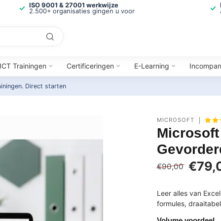
ISO 9001 & 27001 werkwijze
2.500+ organisaties gingen u voor
ICT Trainingen
Certificeringen
E-Learning
Incompa
ainingen.
Direct starten
MICROSOFT
Microsoft
Gevorder
€79,
€90,00
Leer alles van Excel
formules, draaitabe
Volume voordeel