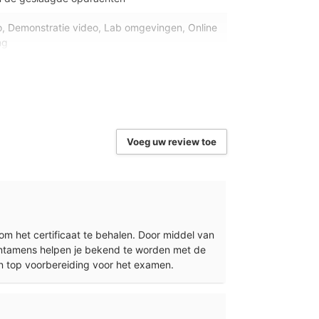
eo, Demonstratie video, Lab omgevingen, Online
ng
dows, MacOS en Chrome OS
ort, Cursistenbeheer, Voortgangsrapportage,
egang
Voeg uw review toe
rer, Edge en Google Chrome
FT OFFICE CERTIFICERING
om het certificaat te behalen. Door middel van
tentamens helpen je bekend te worden met de
en top voorbereiding voor het examen.