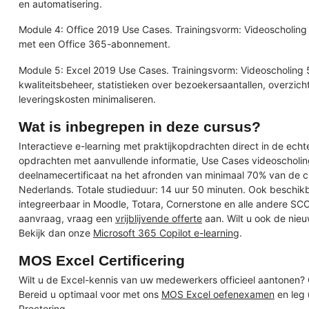
en automatisering.
Module 4: Office 2019 Use Cases. Trainingsvorm: Videoscholing
met een Office 365-abonnement.
Module 5: Excel 2019 Use Cases. Trainingsvorm: Videoscholing
kwaliteitsbeheer, statistieken over bezoekersaantallen, overzi
leveringskosten minimaliseren.
Wat is inbegrepen in deze cursus?
Interactieve e-learning met praktijkopdrachten direct in de ech
opdrachten met aanvullende informatie, Use Cases videoscholing
deelnamecertificaat na het afronden van minimaal 70% van de c
Nederlands. Totale studieduur: 14 uur 50 minuten. Ook beschik
integreerbaar in Moodle, Totara, Cornerstone en alle andere S
aanvraag, vraag een
vrijblijvende offerte
aan. Wilt u ook de nieu
Bekijk dan onze
Microsoft 365 Copilot e-learning
.
MOS Excel Certificering
Wilt u de Excel-kennis van uw medewerkers officieel aantonen
Bereid u optimaal voor met ons
MOS Excel oefenexamen
en leg
Proctoring.