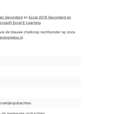
 en Gevorderd
en
Excel 2019 Gevorderd en
crosoft Excel E-Learning
.
 via de blauwe chatknop rechtsonder op onze
arningmenu.nl
.
 praktijkopdrachten.
n de geslaagde opdrachten