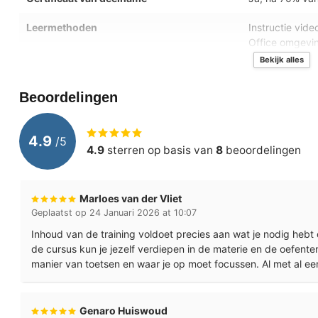
Leermethoden
Instructie vid
Office omgevi
Bekijk alles
Besturingssystemen
Microsoft Win
Beoordelingen
Inbegrepen dienstverlening
Technisch supp
24/7 online to
4.9
/
5
Ondersteunde browsers
Internet Explo
4.9
sterren op basis van
8
beoordelingen
Examenoptie
MOS MICROSO
Marloes van der Vliet
Geplaatst op 24 Januari 2026 at 10:07
Inhoud van de training voldoet precies aan wat je nodig hebt 
de cursus kun je jezelf verdiepen in de materie en de oefen
manier van toetsen en waar je op moet focussen. Al met al e
Genaro Huiswoud