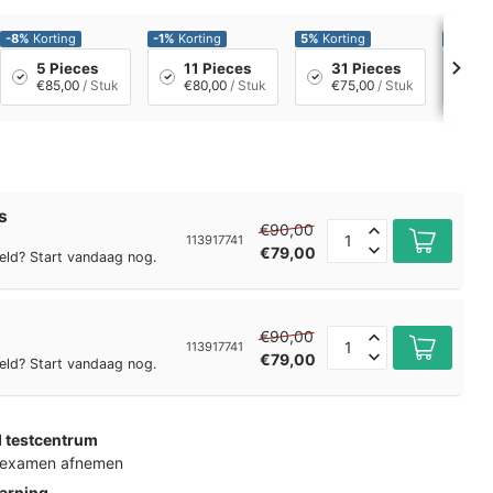
-8%
Korting
-1%
Korting
5%
Korting
11%
Kor
5 Pieces
11 Pieces
31 Pieces
6
€85,00
/ Stuk
€80,00
/ Stuk
€75,00
/ Stuk
€
s
€90,00
113917741
€79,00
eld? Start vandaag nog.
€90,00
113917741
€79,00
eld? Start vandaag nog.
d testcentrum
k examen afnemen
arning