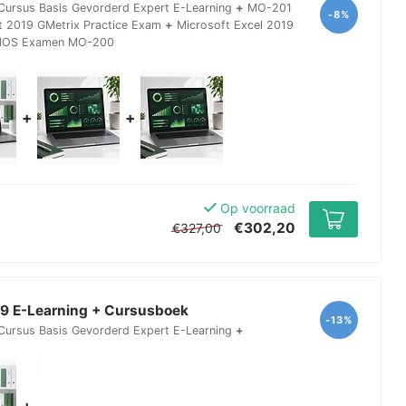
Cursus Basis Gevorderd Expert E-Learning
+
MO-201
-8%
t 2019 GMetrix Practice Exam
+
Microsoft Excel 2019
 MOS Examen MO-200
+
+
Op voorraad
€302,20
€327,00
19 E-Learning + Cursusboek
-13%
Cursus Basis Gevorderd Expert E-Learning
+
+