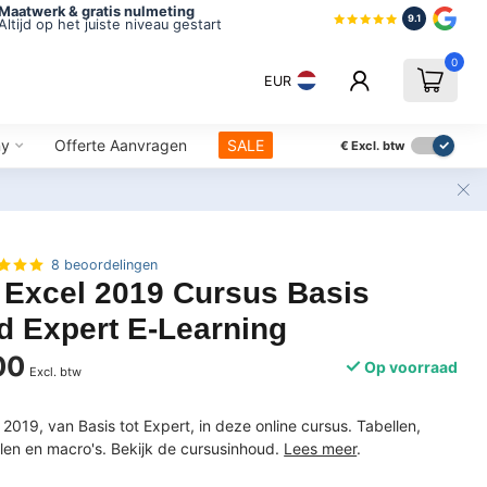
Maatwerk & gratis nulmeting
9.1
Altijd op het juiste niveau gestart
0
EUR
ny
Offerte Aanvragen
SALE
€
Excl. btw
8 beoordelingen
 Excel 2019 Cursus Basis
d Expert E-Learning
00
Op voorraad
Excl. btw
 2019, van Basis tot Expert, in deze online cursus. Tabellen,
llen en macro's. Bekijk de cursusinhoud.
Lees meer
.