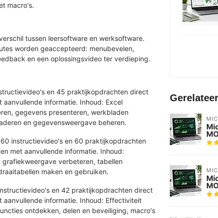
et macro's.
verschil tussen leersoftware en werksoftware.
sroutes worden geaccepteerd: menubevelen,
feedback en een oplossingsvideo ter verdieping.
structievideo's en 45 praktijkopdrachten direct
Gerelatee
 aanvullende informatie. Inhoud: Excel
eren, gegevens presenteren, werkbladen
MI
 bladeren en gegevensweergave beheren.
Mic
MO
60 instructievideo's en 60 praktijkopdrachten
ten met aanvullende informatie. Inhoud:
 grafiekweergave verbeteren, tabellen
MI
 draaitabellen maken en gebruiken.
Mic
MO
nstructievideo's en 42 praktijkopdrachten direct
aanvullende informatie. Inhoud: Effectiviteit
ncties ontdekken, delen en beveiliging, macro's