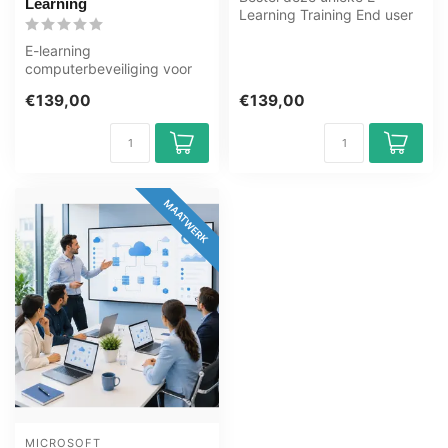
Learning
Learning Training End user
Security Awareness online,
E-learning
1 ja...
computerbeveiliging voor
alle medewerkers. Phishing,
€139,00
€139,00
malware, wachtwo...
MAATWERK
MICROSOFT