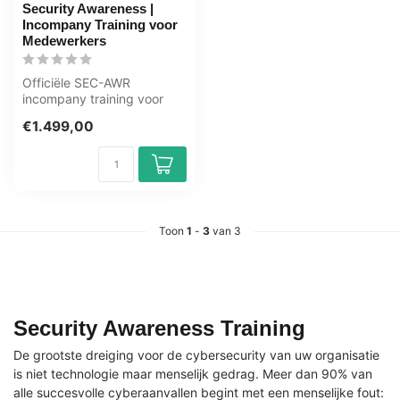
Security Awareness |
Incompany Training voor
Medewerkers
Officiële SEC-AWR
incompany training voor
Eindgebruikers. 1 dag,
€1.499,00
volledig op maa...
Toon
1
-
3
van 3
Security Awareness Training
De grootste dreiging voor de cybersecurity van uw organisatie
is niet technologie maar menselijk gedrag. Meer dan 90% van
alle succesvolle cyberaanvallen begint met een menselijke fout: