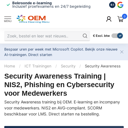
Bekroonde e-learning
ISO 9001 
9.1
Inclusief proefexamens en 24/7 begeleiding
2.500+ or
0
MENU
€
Excl. btw
Bespaar uren per week met Microsoft Copilot. Bekijk onze nieuwe
AI-trainingen.
Direct starten
Home
/
ICT Trainingen
/
Security
/
Security Awareness
Security Awareness Training |
NIS2, Phishing en Cybersecurity
voor Medewerkers
Security Awareness training bij OEM. E-learning en incompany
voor medewerkers. NIS2 en AVG-compliant. SCORM
beschikbaar voor LMS. Direct starten na bestelling.