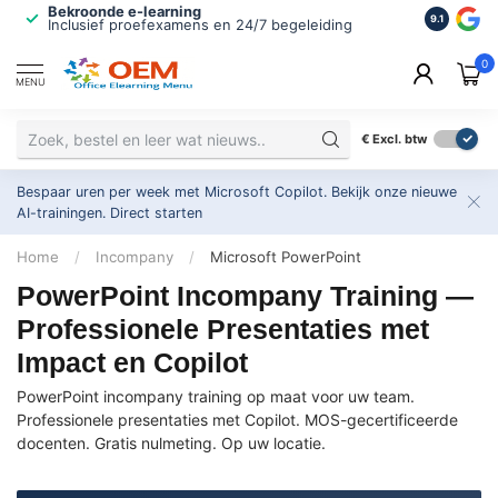
Bekroonde e-learning
ISO 9001 
9.1
Inclusief proefexamens en 24/7 begeleiding
2.500+ or
0
MENU
€
Excl. btw
Bespaar uren per week met Microsoft Copilot. Bekijk onze nieuwe
AI-trainingen.
Direct starten
Home
/
Incompany
/
Microsoft PowerPoint
PowerPoint Incompany Training —
Professionele Presentaties met
Impact en Copilot
PowerPoint incompany training op maat voor uw team.
Professionele presentaties met Copilot. MOS-gecertificeerde
docenten. Gratis nulmeting. Op uw locatie.