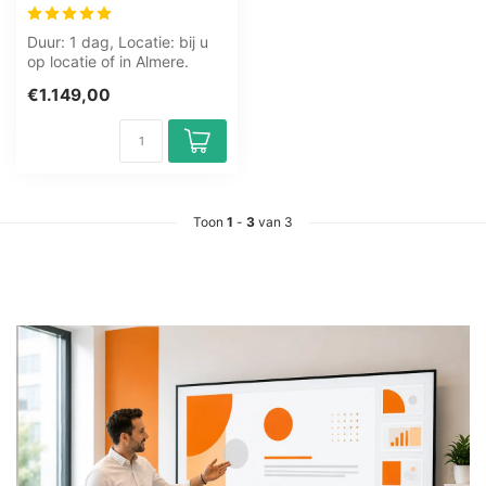
Duur: 1 dag, Locatie: bij u
op locatie of in Almere.
Zwolle. Groningen.
€1.149,00
Utrecht....
Toon
1
-
3
van 3