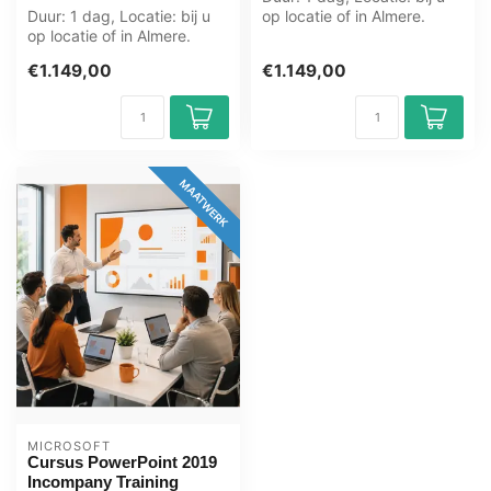
Duur: 1 dag, Locatie: bij u
op locatie of in Almere.
op locatie of in Almere.
Zwolle. Groningen.
Zwolle. Groningen.
Utrecht....
€1.149,00
€1.149,00
Utrecht....
MAATWERK
MICROSOFT
Cursus PowerPoint 2019
Incompany Training