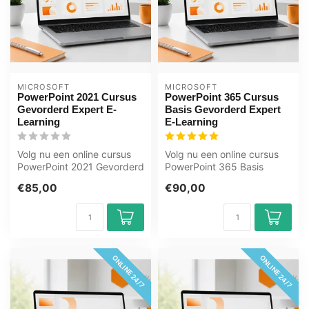
MICROSOFT
MICROSOFT
PowerPoint 2021 Cursus
PowerPoint 365 Cursus
Gevorderd Expert E-
Basis Gevorderd Expert
Learning
E-Learning
Volg nu een online cursus
Volg nu een online cursus
PowerPoint 2021 Gevorderd
PowerPoint 365 Basis
en Expert. U leert o.a. dia’...
Gevorderd en Expert. U
€85,00
€90,00
leert o.a....
ONLINE 24/7
ONLINE 24/7