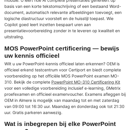
module. U leert hoe AI complete presentaties genereert op
basis van een korte tekstomschrijving of een bestaand Word-
document, automatisch relevante afbeeldingen toevoegt, een
logische diastructuur voorstelt en de huisstijl toepast. Wie
Copilot goed leert inzetten bespaart uren aan
presentatievoorbereiding zonder in te leveren op kwaliteit en
uitstraling.
MOS PowerPoint certificering — bewijs
uw kennis officieel
Wilt u uw PowerPoint-kennis officieel laten erkennen? OEM is
officieel erkend testcentrum voor Certiport en biedt complete
voorbereiding op het officiële MOS PowerPoint examen MO-
310. Bekijk de complete
PowerPoint MO-310 Certificering Kit
voor een volledige voorbereiding inclusief e-learning, GMetrix
proefexamen en officieel examenvoucher. Examens afleggen bij
OEM in Almere is mogelijk van maandag tot en met zaterdag
van 09:00 tot 16:30 uur. Maandag en donderdag ook tot 21:30
uur. Gratis parkeren aanwezig.
Wat is inbegrepen bij elke PowerPoint