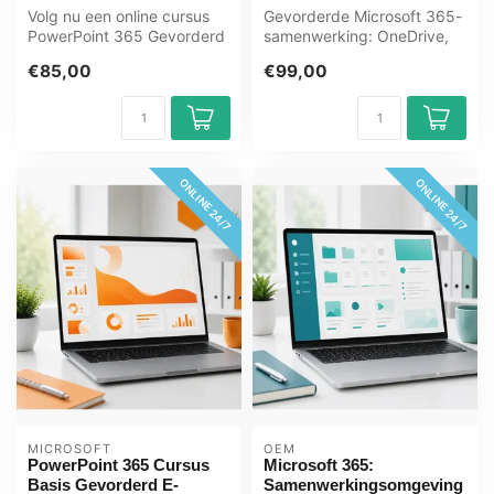
Volg nu een online cursus
Gevorderde Microsoft 365-
PowerPoint 365 Gevorderd
samenwerking: OneDrive,
en Expert. U leert o.a. dia’...
SharePoint, Teams beheer,
€85,00
€99,00
Outlo...
ONLINE 24/7
ONLINE 24/7
MICROSOFT
OEM
PowerPoint 365 Cursus
Microsoft 365:
Basis Gevorderd E-
Samenwerkingsomgeving