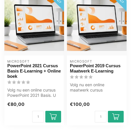
MICROSOFT
MICROSOFT
PowerPoint 2021 Cursus
PowerPoint 2019 Cursus
Basis E-Learning + Online
Maatwerk E-Learning
boek
Volg nu een online
Volg nu een online cursus
maatwerk cursus
PowerPoint 2021 Basis. U
PowerPoint 2019 U leert
leert o.a. dia’s maken,
o.a. dia’s maken, te...
€80,00
€100,00
tekst...