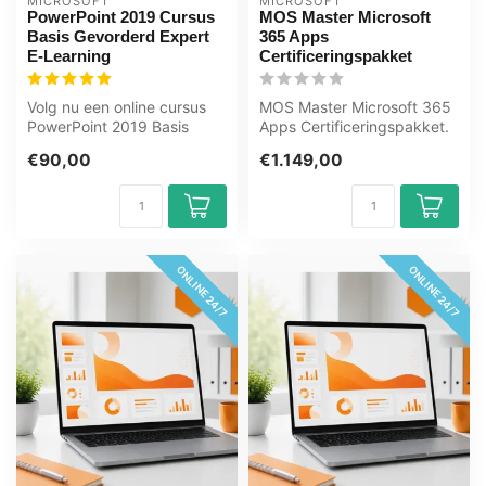
MICROSOFT
MICROSOFT
PowerPoint 2019 Cursus
MOS Master Microsoft
Basis Gevorderd Expert
365 Apps
E-Learning
Certificeringspakket
Volg nu een online cursus
MOS Master Microsoft 365
PowerPoint 2019 Basis
Apps Certificeringspakket.
Gevorderd en Expert. U
Excel, Word en PowerPoint
€90,00
€1.149,00
leert o....
e-...
ONLINE 24/7
ONLINE 24/7