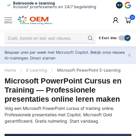
Bekroonde e-learning
ISO 9001 
9.1
Inclusief proefexamens en 24/7 begeleiding
2.500+ or
0
MENU
€
Excl. btw
Bespaar uren per week met Microsoft Copilot. Bekijk onze nieuwe
AI-trainingen.
Direct starten
Home
/
E-Learning
/
Microsoft PowerPoint E-Learning
Microsoft PowerPoint Cursus en
Training — Professionele
presentaties online leren maken
Volg een Microsoft PowerPoint cursus of training online.
Professionele presentaties met Copilot. Microsoft Gold
gecertificeerd. Gratis nulmeting. Start vandaag.