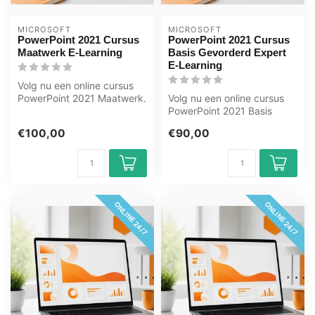
MICROSOFT
MICROSOFT
PowerPoint 2021 Cursus
PowerPoint 2021 Cursus
Maatwerk E-Learning
Basis Gevorderd Expert
E-Learning
Volg nu een online cursus
PowerPoint 2021 Maatwerk.
Volg nu een online cursus
U leert o.a. dia’s maken,
PowerPoint 2021 Basis
te...
Gevorderd en Expert. U
€100,00
€90,00
leert o.a...
ONLINE 24/7
ONLINE 24/7