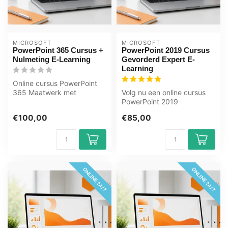
MICROSOFT
MICROSOFT
PowerPoint 365 Cursus +
PowerPoint 2019 Cursus
Nulmeting E-Learning
Gevorderd Expert E-
Learning
Online cursus PowerPoint
365 Maatwerk met
Volg nu een online cursus
nulmeting. Dia's maken,
PowerPoint 2019
animaties en p...
Gevorderd en Expert. U
€100,00
€85,00
leert o.a. dia...
ONLINE 24/7
ONLINE 24/7