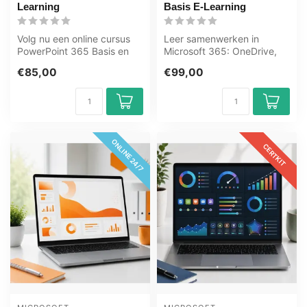
Learning
Basis E-Learning
Volg nu een online cursus
Leer samenwerken in
PowerPoint 365 Basis en
Microsoft 365: OneDrive,
Gevorderd. U leert o.a. dia’s
SharePoint, Teams, Outlook
€85,00
€99,00
...
en Offic...
ONLINE 24/7
CERTKIT