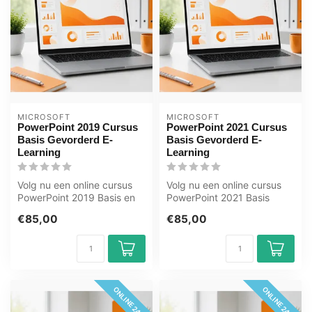
MICROSOFT
MICROSOFT
PowerPoint 2019 Cursus
PowerPoint 2021 Cursus
Basis Gevorderd E-
Basis Gevorderd E-
Learning
Learning
Volg nu een online cursus
Volg nu een online cursus
PowerPoint 2019 Basis en
PowerPoint 2021 Basis
Gevorderd. U leert o.a.
Gevorderd. U leert o.a. dia’s
€85,00
€85,00
dia’s...
ma...
ONLINE 24/7
ONLINE 24/7