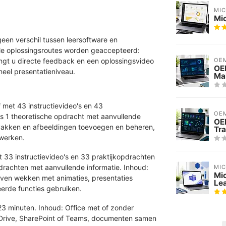
MI
Mic
een verschil tussen leersoftware en
lle oplossingsroutes worden geaccepteerd:
OE
ngt u directe feedback en een oplossingsvideo
OE
neel presentatieniveau.
Ma
 met 43 instructievideo's en 43
OE
us 1 theoretische opdracht met aanvullende
OE
kstvakken en afbeeldingen toevoegen en beheren,
Tra
 werken.
 33 instructievideo's en 33 praktijkopdrachten
drachten met aanvullende informatie. Inhoud:
MI
Mi
leven wekken met animaties, presentaties
Le
eerde functies gebruiken.
23 minuten. Inhoud: Office met of zonder
Drive, SharePoint of Teams, documenten samen