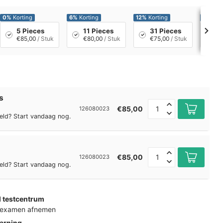
0%
Korting
6%
Korting
12%
Korting
18%
Kor
5 Pieces
11 Pieces
31 Pieces
6
€85,00
/ Stuk
€80,00
/ Stuk
€75,00
/ Stuk
€
s
€85,00
126080023
eld? Start vandaag nog.
€85,00
126080023
eld? Start vandaag nog.
d testcentrum
k examen afnemen
arning