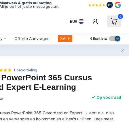
Maatwerk & gratis nulmeting
9.1
Altijd op het juiste niveau gestart
0
EUR
ny
Offerte Aanvragen
SALE
€
Excl. btw
1 beoordeling
t PowerPoint 365 Cursus
d Expert E-Learning
Op voorraad
btw
cursus PowerPoint 365 Gevorderd en Expert. U leert o.a. dia’s
 en vervangen en kolommen en alinea's uitlijnen.
Lees meer
.