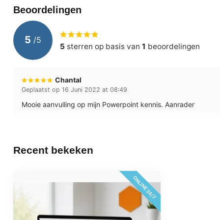
Beoordelingen
Inbegrepen dienstverlening
Technisch supp
24/7 online to
5
/
5
Ondersteunde browsers
Internet Explo
5
sterren op basis van
1
beoordelingen
Examenoptie
MOS MICROSO
Chantal
Geplaatst op 16 Juni 2022 at 08:49
Mooie aanvulling op mijn Powerpoint kennis. Aanrader
Recent bekeken
ONLINE 24/7