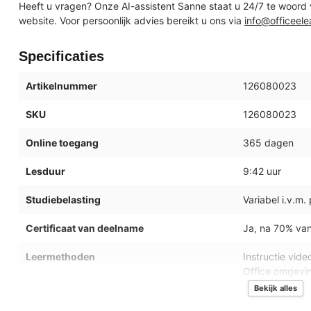
Heeft u vragen? Onze AI-assistent Sanne staat u 24/7 te woord
website. Voor persoonlijk advies bereikt u ons via
info@officeele
Specificaties
Artikelnummer
126080023
SKU
126080023
Online toegang
365 dagen
Lesduur
9:42 uur
Studiebelasting
Variabel i.v.m.
Certificaat van deelname
Ja, na 70% va
Leermethoden
Instructie vid
Office omgevi
Bekijk alles
Besturingssystemen
Microsoft Win