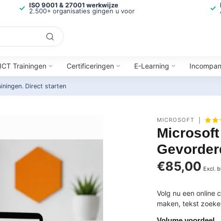
ISO 9001 & 27001 werkwijze
2.500+ organisaties gingen u voor
ICT Trainingen
Certificeringen
E-Learning
Incompa
ainingen.
Direct starten
MICROSOFT
Microsof
Gevorder
€85,00
Excl. 
Volg nu een online 
maken, tekst zoeken
Volume voordeel