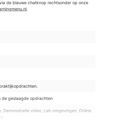
 via de blauwe chatknop rechtsonder op onze
arningmenu.nl
.
 praktijkopdrachten.
n de geslaagde opdrachten
eo, Demonstratie video, Lab omgevingen, Online
ng
dows, MacOS en Chrome OS