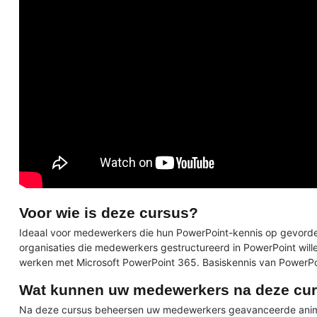
Voor wie is deze cursus?
Ideaal voor medewerkers die hun PowerPoint-kennis op gevorderd
organisaties die medewerkers gestructureerd in PowerPoint willen
werken met Microsoft PowerPoint 365. Basiskennis van PowerPoin
Wat kunnen uw medewerkers na deze cu
Na deze cursus beheersen uw medewerkers geavanceerde animati