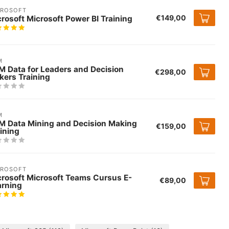
CROSOFT
€149,00
rosoft Microsoft Power BI Training
M
M Data for Leaders and Decision
€298,00
kers Training
M
M Data Mining and Decision Making
€159,00
ining
CROSOFT
crosoft Microsoft Teams Cursus E-
€89,00
arning