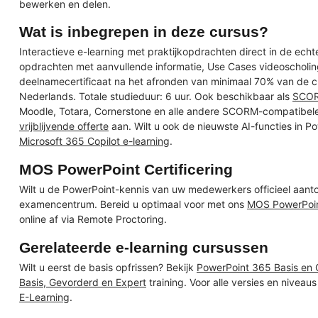
bewerken en delen.
Wat is inbegrepen in deze cursus?
Interactieve e-learning met praktijkopdrachten direct in de ec
opdrachten met aanvullende informatie, Use Cases videoscholing
deelnamecertificaat na het afronden van minimaal 70% van de c
Nederlands. Totale studieduur: 6 uur. Ook beschikbaar als
SCOR
Moodle, Totara, Cornerstone en alle andere SCORM-compatibele
vrijblijvende offerte
aan. Wilt u ook de nieuwste AI-functies in P
Microsoft 365 Copilot e-learning
.
MOS PowerPoint Certificering
Wilt u de PowerPoint-kennis van uw medewerkers officieel aant
examencentrum. Bereid u optimaal voor met ons
MOS PowerPoi
online af via Remote Proctoring.
Gerelateerde e-learning cursussen
Wilt u eerst de basis opfrissen? Bekijk
PowerPoint 365 Basis en
Basis, Gevorderd en Expert
training. Voor alle versies en nivea
E-Learning
.