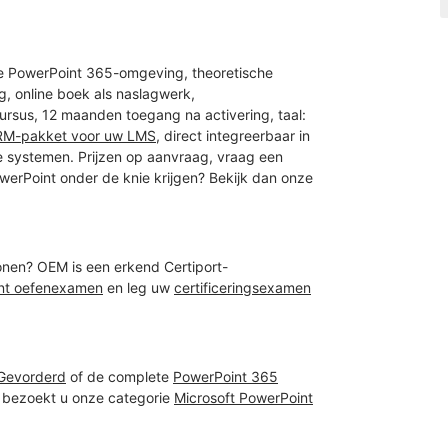
hte PowerPoint 365-omgeving, theoretische
, online boek als naslagwerk,
ursus, 12 maanden toegang na activering, taal:
M-pakket voor uw LMS
, direct integreerbaar in
 systemen. Prijzen op aanvraag, vraag een
owerPoint onder de knie krijgen? Bekijk dan onze
onen? OEM is een erkend Certiport-
nt oefenexamen
en leg uw
certificeringsexamen
 Gevorderd
of de complete
PowerPoint 365
us bezoekt u onze categorie
Microsoft PowerPoint