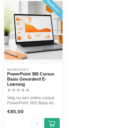
ONLINE 24/7
MICROSOFT
PowerPoint 365 Cursus
Basis Gevorderd E-
Learning
Volg nu een online cursus
PowerPoint 365 Basis en
Gevorderd. U leert o.a. dia’s
€85,00
...