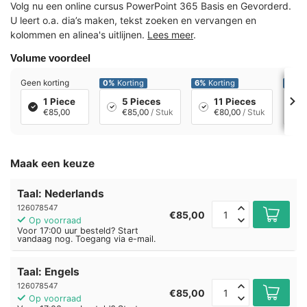
Volg nu een online cursus PowerPoint 365 Basis en Gevorderd.
U leert o.a. dia’s maken, tekst zoeken en vervangen en
kolommen en alinea's uitlijnen.
Lees meer
.
Volume voordeel
Geen korting
0%
Korting
6%
Korting
12%
K
1 Piece
5 Pieces
11 Pieces
€85,00
€85,00
/ Stuk
€80,00
/ Stuk
Maak een keuze
Taal: Nederlands
126078547
€85,00
Op voorraad
Voor 17:00 uur besteld? Start
vandaag nog. Toegang via e-mail.
Taal: Engels
126078547
€85,00
Op voorraad