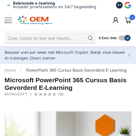
Bekroonde e-learning
ISO 9001 
9.1
Inclusief proefexamens en 24/7 begeleiding
2.500+ or
0
MENU
€
Excl. btw
Bespaar uren per week met Microsoft Copilot. Bekijk onze nieuwe
AI-trainingen.
Direct starten
Home
/
PowerPoint 365 Cursus Basis Gevorderd E-Learning
Microsoft PowerPoint 365 Cursus Basis
Gevorderd E-Learning
MICROSOFT
(0)