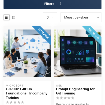
Filters
ONLINE 24/7
MAATWERK
MICROSOFT
OEM
GH-900: GitHub
Prompt Engineering for
Foundations | Incompany
Git Training
Training
Bestel deze unieke E-