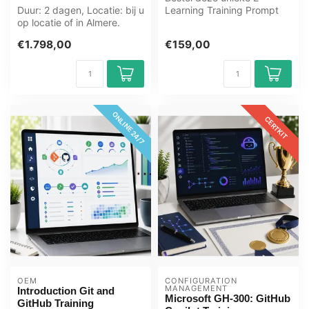
Duur: 2 dagen, Locatie: bij u
Learning Training Prompt
op locatie of in Almere.
Engineering for Git online, 1
Zwolle. Groningen. Utrech...
jaar...
€1.798,00
€159,00
ONLINE 24/7
CERTKIT
OEM
CONFIGURATION 
MANAGEMENT
Introduction Git and
Microsoft GH-300: GitHub
GitHub Training