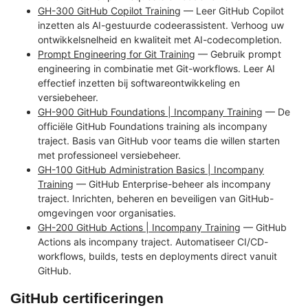
GH-300 GitHub Copilot Training
— Leer GitHub Copilot
inzetten als AI-gestuurde codeerassistent. Verhoog uw
ontwikkelsnelheid en kwaliteit met AI-codecompletion.
Prompt Engineering for Git Training
— Gebruik prompt
engineering in combinatie met Git-workflows. Leer AI
effectief inzetten bij softwareontwikkeling en
versiebeheer.
GH-900 GitHub Foundations | Incompany Training
— De
officiële GitHub Foundations training als incompany
traject. Basis van GitHub voor teams die willen starten
met professioneel versiebeheer.
GH-100 GitHub Administration Basics | Incompany
Training
— GitHub Enterprise-beheer als incompany
traject. Inrichten, beheren en beveiligen van GitHub-
omgevingen voor organisaties.
GH-200 GitHub Actions | Incompany Training
— GitHub
Actions als incompany traject. Automatiseer CI/CD-
workflows, builds, tests en deployments direct vanuit
GitHub.
GitHub certificeringen