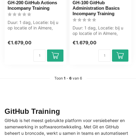
GH-200 GitHub Actions
GH-100 GitHub
Incompany Training
Administration Basics
Incompany Training
Duur: 1 dag, Locatie: bij u
op locatie of in Almere,
Duur: 1 dag, Locatie: bij u
Zwolle, Groningen,
op locatie of in Almere,
Utrecht,...
Zwolle, Groningen,
€1.679,00
€1.679,00
Utrecht,...
Toon
1
-
6
van 6
GitHub Training
GitHub is het meest gebruikte platform voor versiebeheer en
samenwerking in softwareontwikkeling. Met Git en GitHub
beheert u broncode, werkt u samen in teams en automatiseert