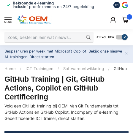
Bekroonde e-learning
ISO 9001 
9.1
Inclusief proefexamens en 24/7 begeleiding
2.500+ or
0
MENU
€
Excl. btw
Bespaar uren per week met Microsoft Copilot. Bekijk onze nieuwe
AI-trainingen.
Direct starten
Home
/
ICT Trainingen
/
Softwareontwikkeling
/
GitHub
GitHub Training | Git, GitHub
Actions, Copilot en GitHub
Certificering
Volg een GitHub training bij OEM. Van Git Fundamentals tot
GitHub Actions en GitHub Copilot. Incompany of e-learning.
Gecertificeerde ICT trainer, direct starten.