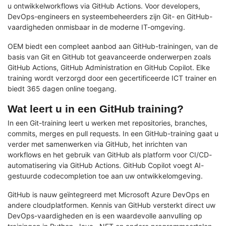
u ontwikkelworkflows via GitHub Actions. Voor developers,
DevOps-engineers en systeembeheerders zijn Git- en GitHub-
vaardigheden onmisbaar in de moderne IT-omgeving.
OEM biedt een compleet aanbod aan GitHub-trainingen, van de
basis van Git en GitHub tot geavanceerde onderwerpen zoals
GitHub Actions, GitHub Administration en GitHub Copilot. Elke
training wordt verzorgd door een gecertificeerde ICT trainer en
biedt 365 dagen online toegang.
Wat leert u in een GitHub training?
In een Git-training leert u werken met repositories, branches,
commits, merges en pull requests. In een GitHub-training gaat u
verder met samenwerken via GitHub, het inrichten van
workflows en het gebruik van GitHub als platform voor CI/CD-
automatisering via GitHub Actions. GitHub Copilot voegt AI-
gestuurde codecompletion toe aan uw ontwikkelomgeving.
GitHub is nauw geïntegreerd met Microsoft Azure DevOps en
andere cloudplatformen. Kennis van GitHub versterkt direct uw
DevOps-vaardigheden en is een waardevolle aanvulling op