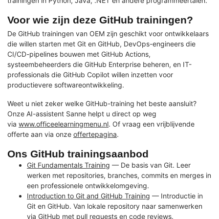
trainingen in Python, Java, .NET en andere programmeertalen.
Voor wie zijn deze GitHub trainingen?
De GitHub trainingen van OEM zijn geschikt voor ontwikkelaars
die willen starten met Git en GitHub, DevOps-engineers die
CI/CD-pipelines bouwen met GitHub Actions,
systeembeheerders die GitHub Enterprise beheren, en IT-
professionals die GitHub Copilot willen inzetten voor
productievere softwareontwikkeling.
Weet u niet zeker welke GitHub-training het beste aansluit?
Onze AI-assistent Sanne helpt u direct op weg
via
www.officeelearningmenu.nl
. Of vraag een vrijblijvende
offerte aan via onze
offertepagina
.
Ons GitHub trainingsaanbod
Git Fundamentals Training
— De basis van Git. Leer
werken met repositories, branches, commits en merges in
een professionele ontwikkelomgeving.
Introduction to Git and GitHub Training
— Introductie in
Git en GitHub. Van lokale repository naar samenwerken
via GitHub met pull requests en code reviews.