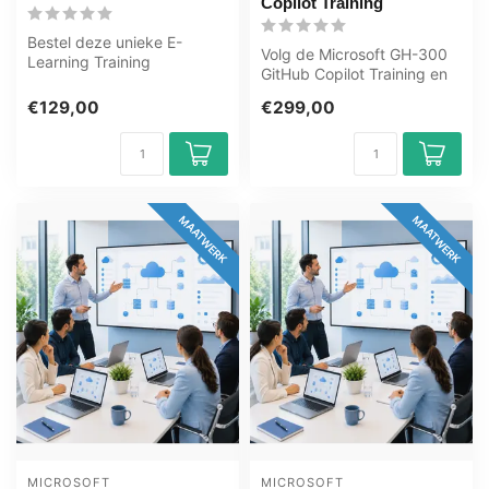
Copilot Training
Bestel deze unieke E-
Volg de Microsoft GH-300
Learning Training
GitHub Copilot Training en
Introduction Git and GitHub
leer AI veilig en productief...
online, 1 jaa...
€129,00
€299,00
MAATWERK
MAATWERK
MICROSOFT
MICROSOFT