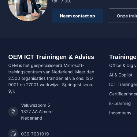
tot 17:00.
Neem contact op
Onze trai
OEM ICT Trainingen & Advies
Traininge
OEM is het gespecialiseerd Microsoft-
Office & Digi
trainingscentrum van Nederland. Meer dan
AI & Copilot
2.500 organisaties trainden al via ons. ISO
ICT Traininge
9001 en 27001 werkwijze. Springest score
9,1.
Certificeringe
E-Learning
Veluwezoom 5
1327 AA Almere
Incompany
Nederland
036-7601019