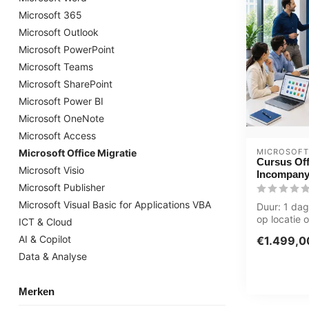
Microsoft 365
Microsoft Outlook
Microsoft PowerPoint
Microsoft Teams
Microsoft SharePoint
Microsoft Power BI
Microsoft OneNote
Microsoft Access
MICROSOFT
Microsoft Office Migratie
Cursus Off
Microsoft Visio
Incompany
Microsoft Publisher
Microsoft Visual Basic for Applications VBA
Duur: 1 dag,
op locatie o
ICT & Cloud
Zwolle. Gro
AI & Copilot
€1.499,0
Utrecht....
Data & Analyse
Merken