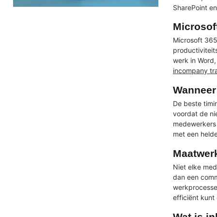
SharePoint en
Microsof
Microsoft 365
productivitei
werk in Word,
incompany tra
Wanneer 
De beste timin
voordat de ni
medewerkers m
met een helde
Maatwerk
Niet elke mede
dan een commu
werkprocessen
efficiënt kunt
Wat is i