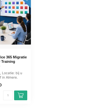
ice 365 Migratie
 Training
 Locatie: bij u
f in Almere.
ningen.
0