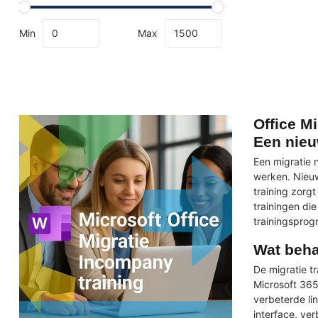
Min
Max
Office M
Een nieu
Een migratie 
werken. Nieuw
training zorg
trainingen di
trainingsprog
Wat beha
De migratie t
Microsoft 365
verbeterde li
interface, ve