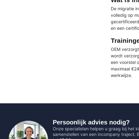
De migratie i
volledig op 
gecertificeer
en een certif
Training
OEM verzorgt 
wordt verzorg
een voorstel
maximaal €24.
werkwijze.
Persoonlijk advies nodig?
Onze specialisten helpen u graag bij het ki
samenstellen van een incompany traject.