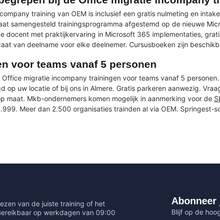
ncompany training van OEM is inclusief een gratis nulmeting en inta
maat samengesteld trainingsprogramma afgestemd op de nieuwe Mic
de docent met praktijkervaring in Microsoft 365 implementaties, grati
icaat van deelname voor elke deelnemer. Cursusboeken zijn beschikb
en voor teams vanaf 5 personen
Office migratie incompany trainingen voor teams vanaf 5 personen. 
d op uw locatie of bij ons in Almere. Gratis parkeren aanwezig. Vra
 op maat. Mkb-ondernemers komen mogelijk in aanmerking voor de
S
999. Meer dan 2.500 organisaties trainden al via OEM. Springest-
Abonneer 
ezen van de juiste training of het
Blijf op de hoo
 Bereikbaar op werkdagen van 09:00