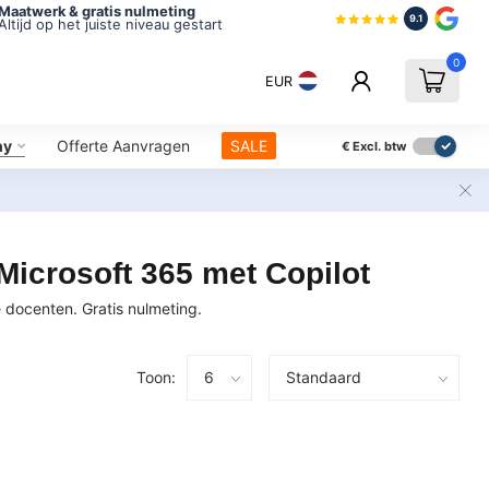
Maatwerk & gratis nulmeting
9.1
Altijd op het juiste niveau gestart
0
EUR
ny
Offerte Aanvragen
SALE
€
Excl. btw
Microsoft 365 met Copilot
 docenten. Gratis nulmeting.
Toon: