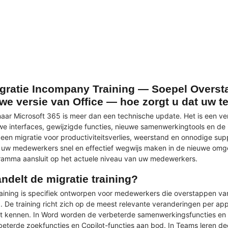
igratie Incompany Training — Soepel Overst
we versie van Office — hoe zorgt u dat uw te
naar Microsoft 365 is meer dan een technische update. Het is een 
e interfaces, gewijzigde functies, nieuwe samenwerking­tools en de i
t een migratie voor productiviteitsverlies, weerstand en onnodige s
e uw medewerkers snel en effectief wegwijs maken in de nieuwe omge
ramma aansluit op het actuele niveau van uw medewerkers.
ndelt de migratie training?
raining is specifiek ontworpen voor medewerkers die overstappen va
. De training richt zich op de meest relevante veranderingen per appl
nt kennen. In Word worden de verbeterde samenwerkingsfuncties en 
rbeterde zoekfuncties en Copilot-functies aan bod. In Teams leren 