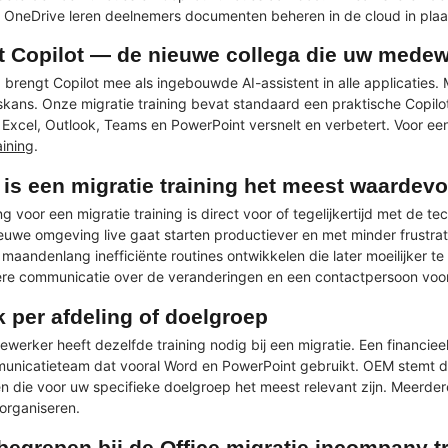
 OneDrive leren deelnemers documenten beheren in de cloud in plaats
t Copilot — de nieuwe collega die uw medew
 brengt Copilot mee als ingebouwde AI-assistent in alle applicaties.
tskans. Onze migratie training bevat standaard een praktische Copilot
 Excel, Outlook, Teams en PowerPoint versnelt en verbetert. Voor ee
ining
.
is een migratie training het meest waardevo
g voor een migratie training is direct voor of tegelijkertijd met de t
euwe omgeving live gaat starten productiever en met minder frustrati
aandenlang inefficiënte routines ontwikkelen die later moeilijker te 
re communicatie over de veranderingen en een contactpersoon voor 
 per afdeling of doelgroep
werker heeft dezelfde training nodig bij een migratie. Een financieel
nicatieteam dat vooral Word en PowerPoint gebruikt. OEM stemt de 
 die voor uw specifieke doelgroep het meest relevant zijn. Meerdere
 organiseren.
nbegrepen bij de Office migratie incompany t