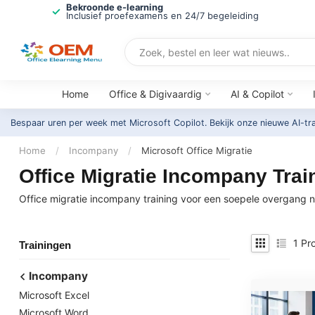
Bekroonde e-learning
Inclusief proefexamens en 24/7 begeleiding
Home
Office & Digivaardig
AI & Copilot
Bespaar uren per week met Microsoft Copilot. Bekijk onze nieuwe AI-tr
Home
/
Incompany
/
Microsoft Office Migratie
Office Migratie Incompany Tra
Office migratie incompany training voor een soepele overgang na
1
Pro
Trainingen
Incompany
Microsoft Excel
Microsoft Word