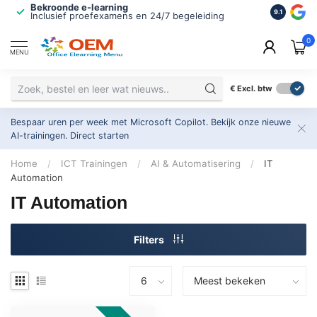
Bekroonde e-learning
ISO 9001 
9.1
Inclusief proefexamens en 24/7 begeleiding
2.500+ or
0
MENU
€
Excl. btw
Bespaar uren per week met Microsoft Copilot. Bekijk onze nieuwe
AI-trainingen.
Direct starten
Home
/
ICT Trainingen
/
AI & Automatisering
/
IT
Automation
IT Automation
Filters