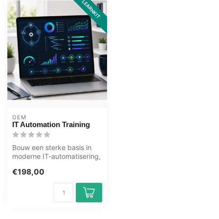
LEARNKIT
OEM
IT Automation Training
Bouw een sterke basis in
moderne IT-automatisering,
governance, monitoring,
€198,00
poli...