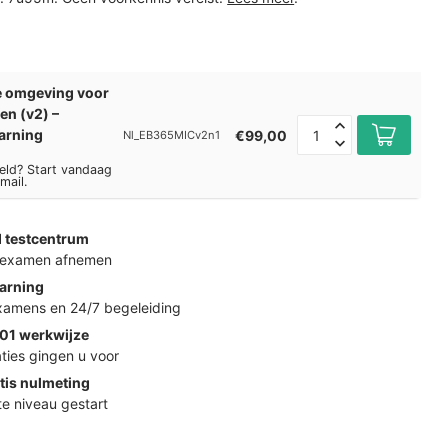
e omgeving voor
en (v2) –
arning
€99,00
Nl_EB365MICv2n1
eld? Start vandaag
mail.
d testcentrum
k examen afnemen
arning
examens en 24/7 begeleiding
01 werkwijze
ties gingen u voor
tis nulmeting
ste niveau gestart