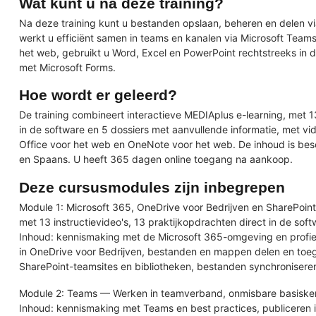
Wat kunt u na deze training?
Na deze training kunt u bestanden opslaan, beheren en delen vi
werkt u efficiënt samen in teams en kanalen via Microsoft Team
het web, gebruikt u Word, Excel en PowerPoint rechtstreeks in 
met Microsoft Forms.
Hoe wordt er geleerd?
De training combineert interactieve MEDIAplus e-learning, met 13
in de software en 5 dossiers met aanvullende informatie, met v
Office voor het web en OneNote voor het web. De inhoud is besc
en Spaans. U heeft 365 dagen online toegang na aankoop.
Deze cursusmodules zijn inbegrepen
Module 1: Microsoft 365, OneDrive voor Bedrijven en SharePoint 
met 13 instructievideo's, 13 praktijkopdrachten direct in de sof
Inhoud: kennismaking met de Microsoft 365-omgeving en profie
in OneDrive voor Bedrijven, bestanden en mappen delen en to
SharePoint-teamsites en bibliotheken, bestanden synchroniseren
Module 2: Teams — Werken in teamverband, onmisbare basiskenn
Inhoud: kennismaking met Teams en best practices, publiceren 