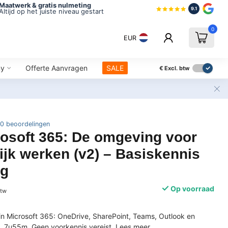
Maatwerk & gratis nulmeting
9.1
Altijd op het juiste niveau gestart
0
EUR
ny
Offerte Aanvragen
SALE
€
Excl. btw
0 beoordelingen
osoft 365: De omgeving voor
jk werken (v2) – Basiskennis
ng
Op voorraad
btw
n Microsoft 365: OneDrive, SharePoint, Teams, Outlook en
b. 7u55m. Geen voorkennis vereist.
Lees meer
.