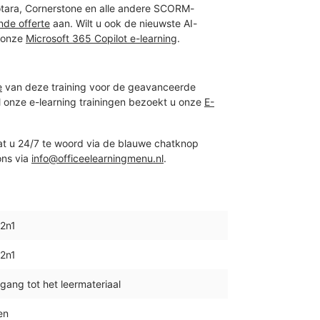
Totara, Cornerstone en alle andere SCORM-
ende offerte
aan. Wilt u ook de nieuwste AI-
n onze
Microsoft 365 Copilot e-learning
.
e
van deze training voor de geavanceerde
 onze e-learning trainingen bezoekt u onze
E-
at u 24/7 te woord via de blauwe chatknop
ons via
info@officeelearningmenu.nl
.
2n1
2n1
ang tot het leermateriaal
en