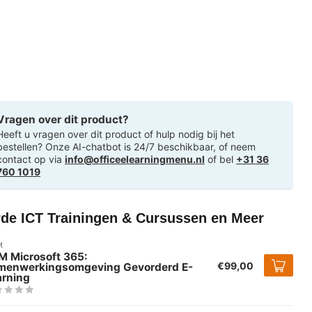
Vragen over dit product?
Heeft u vragen over dit product of hulp nodig bij het
bestellen? Onze AI-chatbot is 24/7 beschikbaar, of neem
contact op via
info@officeelearningmenu.nl
of bel
+31 36
760 1019
rde ICT Trainingen & Cursussen en Meer
M
M Microsoft 365:
€99,00
menwerkingsomgeving Gevorderd E-
arning