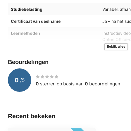
Studiebelasting
Variabel, afha
Certificaat van deelname
Ja – na het su
Leermethoden
Instructievide
Online Office
Bekijk alles
Besturingssystemen
Geschikt voor
Beoordelingen
Inbegrepen dienstverlening
24/7 toegang 
Inzicht in voor
0
/
5
Ondersteunde browsers
Microsoft Edge
0
sterren op basis van
0
beoordelingen
Examenoptie
MOS Microsoft O
Recent bekeken