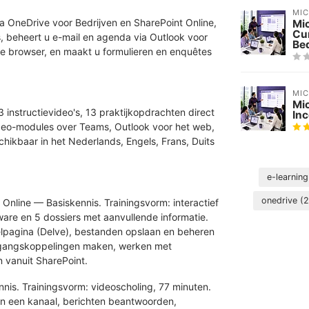
MI
a OneDrive voor Bedrijven en SharePoint Online,
Mi
Cu
s, beheert u e-mail en agenda via Outlook voor
Bed
de browser, en maakt u formulieren en enquêtes
MI
Mi
 instructievideo's, 13 praktijkopdrachten direct
In
ideo-modules over Teams, Outlook voor het web,
hikbaar in het Nederlands, Engels, Frans, Duits
e-learnin
onedrive
(2
Online — Basiskennis. Trainingsvorm: interactief
tware en 5 dossiers met aanvullende informatie.
lpagina (Delve), bestanden opslaan en beheren
egangskoppelingen maken, werken met
 vanuit SharePoint.
is. Trainingsvorm: videoscholing, 77 minuten.
in een kanaal, berichten beantwoorden,