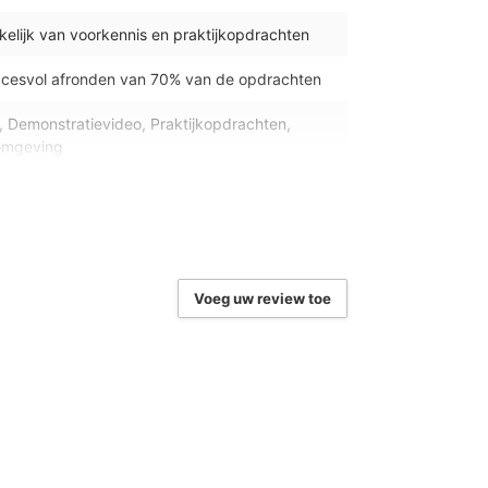
nkelijk van voorkennis en praktijkopdrachten
ccesvol afronden van 70% van de opdrachten
o, Demonstratievideo, Praktijkopdrachten,
-omgeving
 Windows, macOS en Chrome OS
Technische ondersteuning Cursistenbeheer
tgang
Voeg uw review toe
, Google Chrome, Firefox en Safari
ffice Specialist certificering