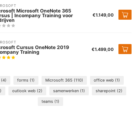
CROSOFT
crosoft Microsoft OneNote 365
€1.149,00
rsus | Incompany Training voor
rijven
CROSOFT
crosoft Cursus OneNote 2019
€1.499,00
company Training
g
(4)
forms
(1)
Microsoft 365
(110)
office web
(1)
)
outlook web
(2)
samenwerken
(1)
sharepoint
(2)
teams
(1)