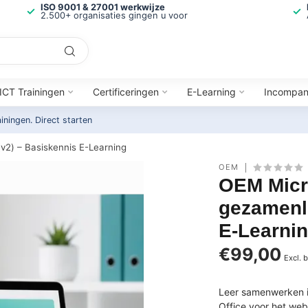
ISO 9001 & 27001 werkwijze
2.500+ organisaties gingen u voor
ICT Trainingen
Certificeringen
E-Learning
Incompa
ainingen.
Direct starten
v2) – Basiskennis E-Learning
OEM
OEM Micr
gezamenli
E-Learni
€99,00
Excl. 
Leer samenwerken i
Office voor het we