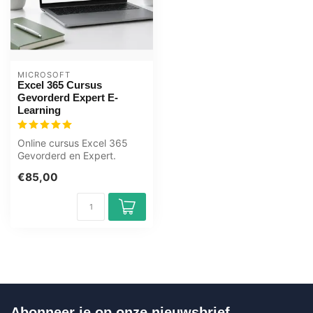
MICROSOFT
Excel 365 Cursus
Gevorderd Expert E-
Learning
Online cursus Excel 365
Gevorderd en Expert.
Draaitabellen,
€85,00
geavanceerde functie...
Abonneer je op onze nieuwsbrief