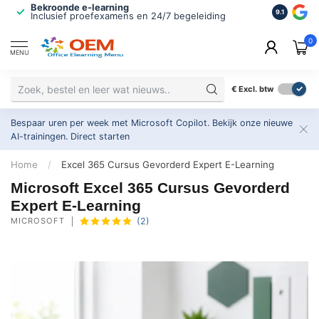
Bekroonde e-learning
ISO 9001 
9.1
Inclusief proefexamens en 24/7 begeleiding
2.500+ or
0
MENU
€
Excl. btw
Bespaar uren per week met Microsoft Copilot. Bekijk onze nieuwe
AI-trainingen.
Direct starten
Home
/
Excel 365 Cursus Gevorderd Expert E-Learning
Microsoft Excel 365 Cursus Gevorderd
Expert E-Learning
MICROSOFT
(2)