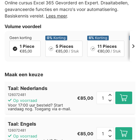
Online cursus Excel 365 Gevorderd en Expert. Draaitabellen,
geavanceerde functies en macro's voor automatisering.
Basiskennis vereist.
Lees meer
.
Volume voordeel
Geen korting
0%
Korting
6%
Korting
12%
K
1 Piece
5 Pieces
11 Pieces
€85,00
€85,00
/ Stuk
€80,00
/ Stuk
Maak een keuze
Taal: Nederlands
126072481
€85,00
Op voorraad
Voor 17:00 uur besteld? Start
vandaag nog. Toegang via e-mail.
Taal: Engels
126072481
€85,00
Op voorraad