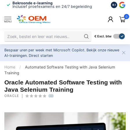
Bekroonde e-learning
ISO 9001 
9.1
Inclusief proefexamens en 24/7 begeleiding
2.500+ or
0
MENU
€
Excl. btw
Bespaar uren per week met Microsoft Copilot. Bekijk onze nieuwe
AI-trainingen.
Direct starten
Home
/
Automated Software Testing with Java Selenium
Training
Oracle Automated Software Testing with
Java Selenium Training
ORACLE
(0)