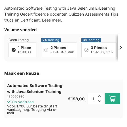
Automated Software Testing with Java Selenium E-Learning
Training Gecertificeerde docenten Quizzen Assessments Tips
trucs en Certificaat.
Lees meer
.
Volume voordeel
Geen korting
2%
Korting
3%
Korting
4
1 Piece
2 Pieces
3 Pieces
€198,00
€194,04
/ Stuk
€192,06
/ Stuk
Maak een keuze
Automated Software Testing
with Java Selenium Training
152020560
€198,00
Op voorraad
Voor 17:00 uur besteld? Start
vandaag nog. Toegang via e-
mail.