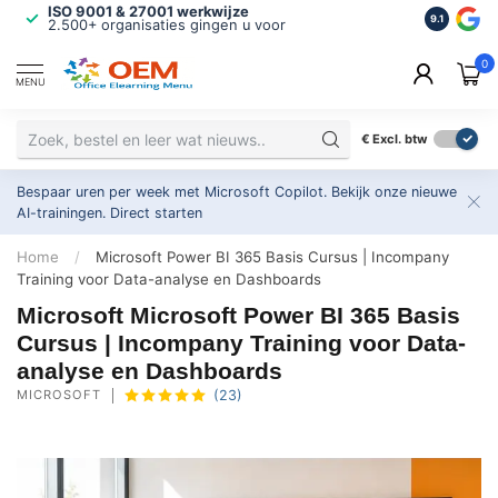
ISO 9001 & 27001 werkwijze
Maatwerk 
9.1
2.500+ organisaties gingen u voor
Altijd op 
0
MENU
€
Excl. btw
Bespaar uren per week met Microsoft Copilot. Bekijk onze nieuwe
AI-trainingen.
Direct starten
Home
/
Microsoft Power BI 365 Basis Cursus | Incompany
Training voor Data-analyse en Dashboards
Microsoft Microsoft Power BI 365 Basis
Cursus | Incompany Training voor Data-
analyse en Dashboards
MICROSOFT
(23)