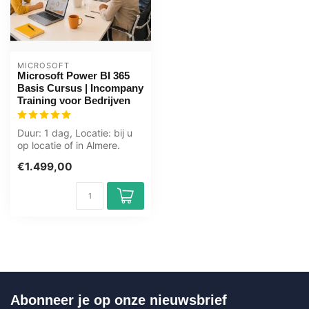
MICROSOFT
Microsoft Power BI 365
Basis Cursus | Incompany
Training voor Bedrijven
Duur: 1 dag, Locatie: bij u
op locatie of in Almere.
Zwolle. Groningen.
€1.499,00
Utrecht....
Abonneer je op onze nieuwsbrief