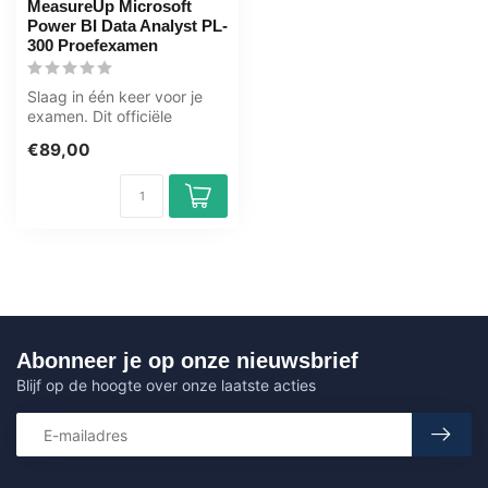
MeasureUp Microsoft
Power BI Data Analyst PL-
300 Proefexamen
Slaag in één keer voor je
examen. Dit officiële
MeasureUp proefexamen
€89,00
simuleert ...
Abonneer je op onze nieuwsbrief
Blijf op de hoogte over onze laatste acties