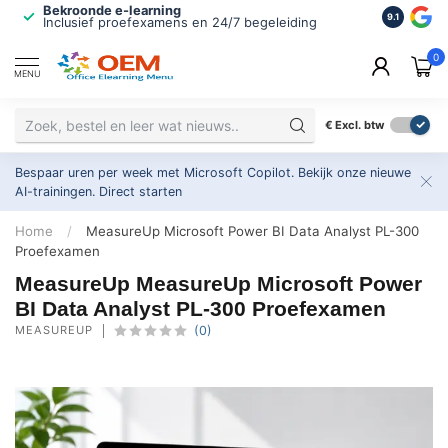
Bekroonde e-learning
ISO 9001 
9.1
Inclusief proefexamens en 24/7 begeleiding
2.500+ or
0
MENU
€
Excl. btw
Bespaar uren per week met Microsoft Copilot. Bekijk onze nieuwe
AI-trainingen.
Direct starten
Home
/
MeasureUp Microsoft Power BI Data Analyst PL-300
Proefexamen
MeasureUp MeasureUp Microsoft Power
BI Data Analyst PL-300 Proefexamen
MEASUREUP
(0)