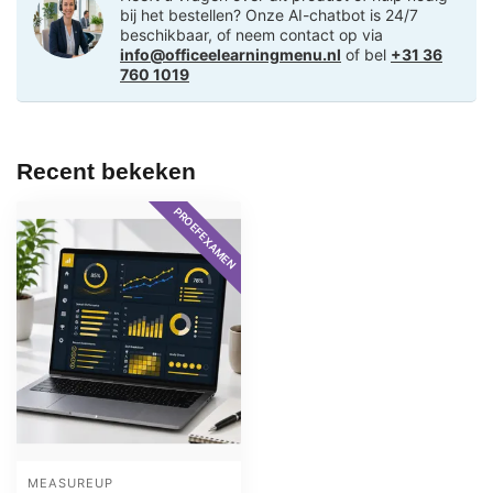
bij het bestellen? Onze AI-chatbot is 24/7
beschikbaar, of neem contact op via
info@officeelearningmenu.nl
of bel
+31 36
760 1019
Recent bekeken
PROEFEXAMEN
MEASUREUP