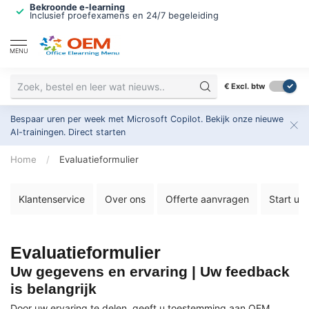
Bekroonde e-learning
Inclusief proefexamens en 24/7 begeleiding
MENU
€
Excl. btw
Bespaar uren per week met Microsoft Copilot. Bekijk onze nieuwe
AI-trainingen.
Direct starten
Home
/
Evaluatieformulier
Klantenservice
Over ons
Offerte aanvragen
Start uw
Evaluatieformulier
Uw gegevens en ervaring | Uw feedback
is belangrijk
Door uw ervaring te delen, geeft u toestemming aan OEM