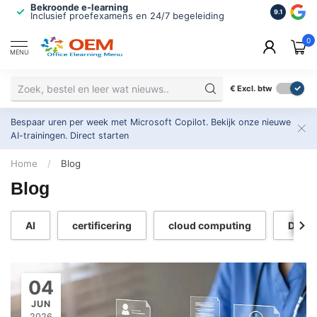
Bekroonde e-learning
ISO 9001 
9.1
Inclusief proefexamens en 24/7 begeleiding
2.500+ or
0
MENU
€
Excl. btw
Bespaar uren per week met Microsoft Copilot. Bekijk onze nieuwe
AI-trainingen.
Direct starten
Home
/
Blog
Blog
AI
certificering
cloud computing
Data 
04
JUN
2026