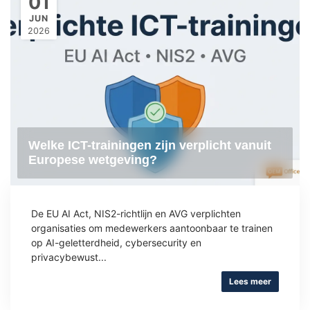
01
JUN
2026
Welke ICT-trainingen zijn verplicht vanuit
Europese wetgeving?
De EU AI Act, NIS2-richtlijn en AVG verplichten
organisaties om medewerkers aantoonbaar te trainen
op AI-geletterdheid, cybersecurity en
privacybewust...
Lees meer