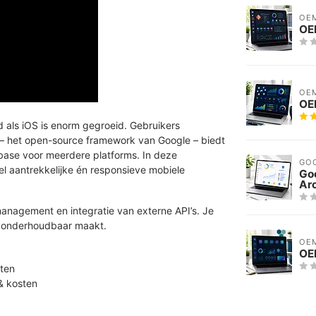
OE
OE
OE
OEM
 als iOS is enorm gegroeid. Gebruikers
 – het open-source framework van Google – biedt
base voor meerdere platforms. In deze
GO
ueel aantrekkelijke én responsieve mobiele
Go
Arc
anagement en integratie van externe API’s. Je
en onderhoudbaar maakt.
OE
OEM
pten
& kosten