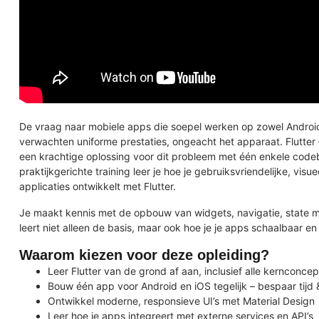
De vraag naar mobiele apps die soepel werken op zowel Android
verwachten uniforme prestaties, ongeacht het apparaat. Flutter
een krachtige oplossing voor dit probleem met één enkele code
praktijkgerichte training leer je hoe je gebruiksvriendelijke, vis
applicaties ontwikkelt met Flutter.
Je maakt kennis met de opbouw van widgets, navigatie, state m
leert niet alleen de basis, maar ook hoe je je apps schaalbaar 
Waarom kiezen voor deze opleiding?
Leer Flutter van de grond af aan, inclusief alle kernconce
Bouw één app voor Android en iOS tegelijk – bespaar tijd 
Ontwikkel moderne, responsieve UI’s met Material Design
Leer hoe je apps integreert met externe services en API’s