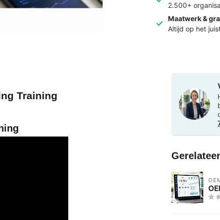
2.500+ organisa
Maatwerk & gra
Altijd op het jui
ing Training
ning
Gerelatee
OE
OEM