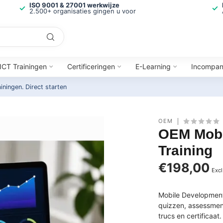
ISO 9001 & 27001 werkwijze
2.500+ organisaties gingen u voor
ICT Trainingen
Certificeringen
E-Learning
Incompa
ainingen.
Direct starten
OEM
OEM Mobi
Training
€198,00
Excl
Mobile Development 
quizzen, assessment
trucs en certificaat