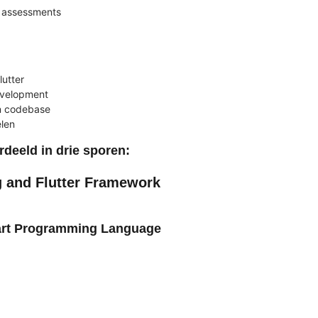
n assessments
lutter
evelopment
n codebase
elen
rdeeld in drie sporen:
g and Flutter Framework
 Dart Programming Language