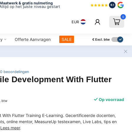
Maatwerk & gratis nulmeting
9.1
Altijd op het juiste niveau gestart
0
EUR
ny
Offerte Aanvragen
SALE
€
Excl. btw
0 beoordelingen
le Development With Flutter
Op voorraad
. btw
With Flutter Training E-Learning. Gecertificeerde docenten,
s, online mentor, MeasureUp testexamen, Live Labs, tips en
.
Lees meer
.