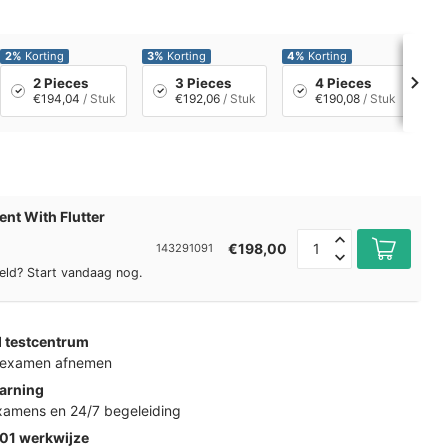
2%
Korting
3%
Korting
4%
Korting
5%
2 Pieces
3 Pieces
4 Pieces
€194,04
/ Stuk
€192,06
/ Stuk
€190,08
/ Stuk
nt With Flutter
€198,00
143291091
eld? Start vandaag nog.
d testcentrum
k examen afnemen
arning
examens en 24/7 begeleiding
01 werkwijze