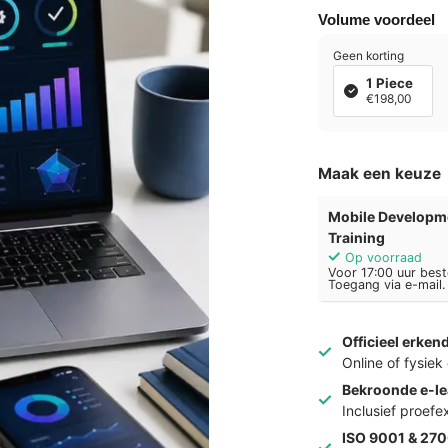
Volume voordeel
Geen korting
1 Piece
€198,00
Maak een keuze
Mobile Developme
Training
Op voorraad
Voor 17:00 uur best
Toegang via e-mail.
Officieel erken
Online of fysie
Bekroonde e-le
Inclusief proef
ISO 9001 & 270