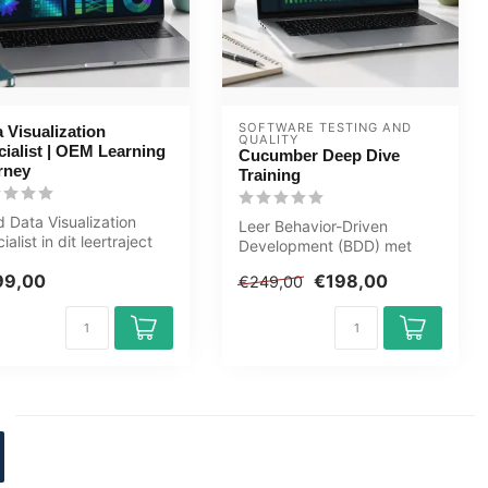
SOFTWARE TESTING AND 
 Visualization
QUALITY
ialist | OEM Learning
Cucumber Deep Dive
rney
Training
 Data Visualization
Leer Behavior-Driven
ialist in dit leertraject
Development (BDD) met
100+ uur. U leert data...
Cucumber. Bouw schaalbare
99,00
€198,00
€249,00
testframewo...