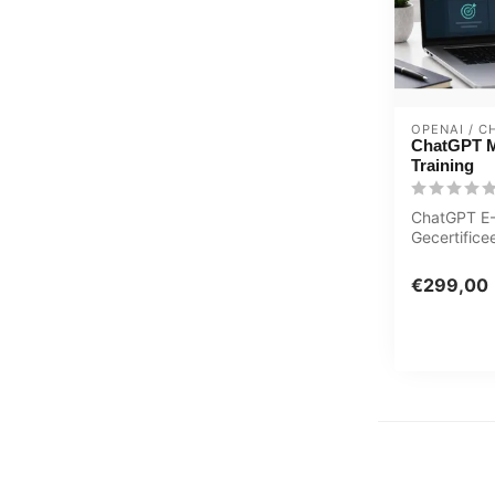
OPENAI / C
ChatGPT M
Training
ChatGPT E-
Gecertific
Quizzen On
MeasureUp t
€299,00