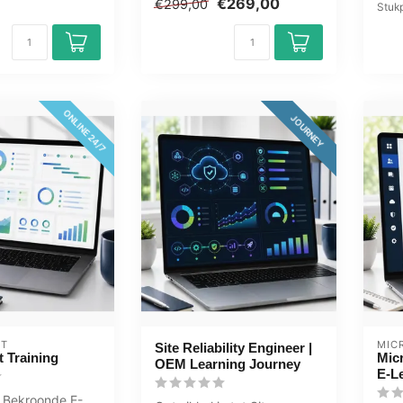
€269,00
€299,00
Stukp
ONLINE 24/7
JOURNEY
ET
MIC
Site Reliability Engineer |
 Training
Micr
OEM Learning Journey
E-L
 Bekroonde E-