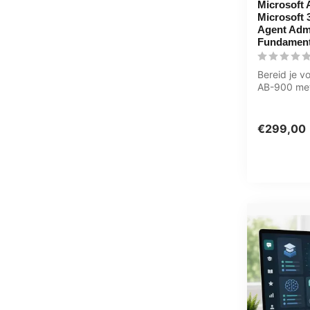
Microsoft 
Microsoft 
Agent Admi
Fundament
Bereid je v
AB-900 met
over Micros
Copilot,...
€299,00