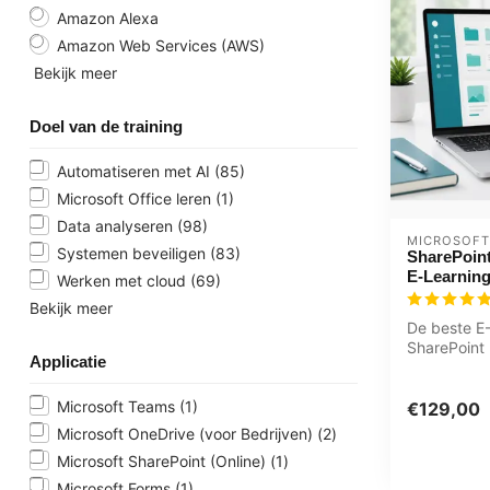
Amazon Alexa
Amazon Web Services (AWS)
Bekijk meer
Doel van de training
Automatiseren met AI
(85)
Microsoft Office leren
(1)
Data analyseren
(98)
MICROSOFT
Systemen beveiligen
(83)
SharePoin
E-Learnin
Werken met cloud
(69)
Bekijk meer
De beste E-
SharePoint
Applicatie
met praktijk
Microsoft Teams
(1)
€129,00
Microsoft OneDrive (voor Bedrijven)
(2)
Microsoft SharePoint (Online)
(1)
Microsoft Forms
(1)