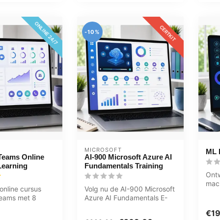
ONLINE 24/7
CERTKIT
-10%
MICROSOFT
ML P
Teams Online
AI-900 Microsoft Azure AI
Learning
Fundamentals Training
Ontw
mach
online cursus
Volg nu de AI-900 Microsoft
vaa
Teams met 8
Azure AI Fundamentals E-
Prac
u17m video,
LearningTraining . Inclusief...
€1
s...