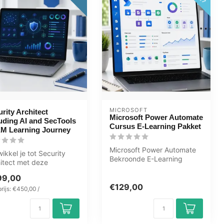
MICROSOFT
rity Architect
Microsoft Power Automate
uding AI and SecTools
Cursus E-Learning Pakket
EM Learning Journey
Microsoft Power Automate
ikkel je tot Security
Bekroonde E-Learning
itect met deze
cursus Uitgebreide
plete OEM Learning
interactieve vi...
99,00
ney inclu...
€129,00
rijs: €450,00 /