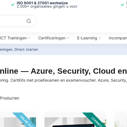
ISO 9001 & 27001 werkwijze
2.500+ organisaties gingen u voor
ICT Trainingen
Certificeringen
E-Learning
Incompa
ainingen.
Direct starten
nline — Azure, Security, Cloud e
toring. CertKits met proefexamen en examenvoucher. Azure, Security
Producten
ONLINE 24/7
LEARNKIT