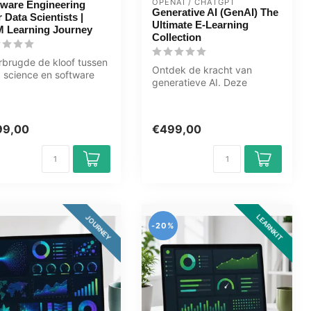
OPENAI / CHATGPT
tware Engineering
Generative AI (GenAI) The
 Data Scientists |
Ultimate E-Learning
 Learning Journey
Collection
brugde de kloof tussen
Ontdek de kracht van
 science en software
generatieve AI. Deze
neering in dit leertraje...
complete e-learning
collectie leert je...
99,00
€499,00
LEARNKIT
JOURNEY
-20%