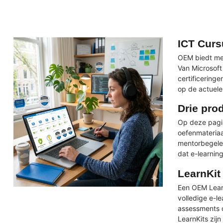
ICT Curs
OEM biedt mee
Van Microsof
certificering
op de actuele
Drie pro
Op deze pagin
oefenmateriaa
mentorbegelei
dat e-learnin
LearnKit
Een OEM Learn
volledige e-l
assessments o
LearnKits zij