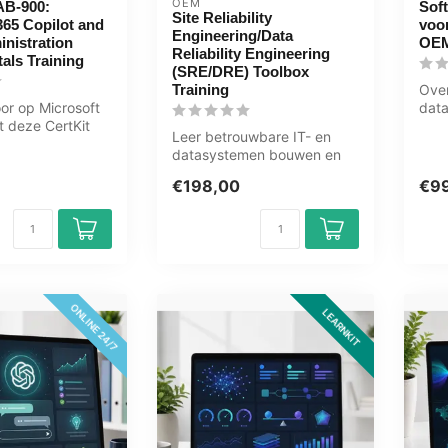
OEM
AB-900:
Sof
Site Reliability
365 Copilot and
voor
Engineering/Data
nistration
OEM
Reliability Engineering
als Training
(SRE/DRE) Toolbox
Training
Over
oor op Microsoft
data
 deze CertKit
engi
Leer betrouwbare IT- en
oft 365,
datasystemen bouwen en
beheren met SRE en DRE.
€198,00
€9
Deze ICT ...
ONLINE 24/7
LEARNKIT