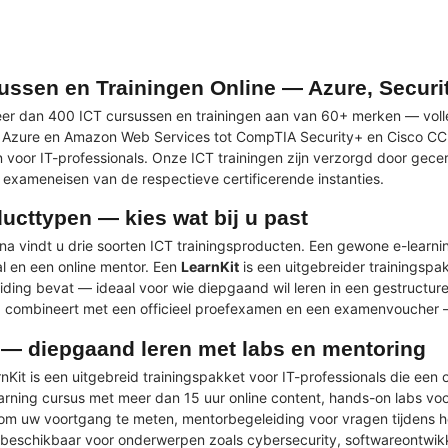
ussen en Trainingen Online — Azure, Securi
r dan 400 ICT cursussen en trainingen aan van 60+ merken — volle
t Azure en Amazon Web Services tot CompTIA Security+ en Cisco CC
en voor IT-professionals. Onze ICT trainingen zijn verzorgd door gec
 exameneisen van de respectieve certificerende instanties.
ducttypen — kies wat bij u past
a vindt u drie soorten ICT trainingsproducten. Een gewone e-learni
l en een online mentor. Een
LearnKit
is een uitgebreider trainingspa
ding bevat — ideaal voor wie diepgaand wil leren in een gestructure
g combineert met een officieel proefexamen en een examenvoucher — i
 — diepgaand leren met labs en mentoring
Kit is een uitgebreid trainingspakket voor IT-professionals die een
earning cursus met meer dan 15 uur online content, hands-on labs voo
m uw voortgang te meten, mentorbegeleiding voor vragen tijdens het
n beschikbaar voor onderwerpen zoals cybersecurity, softwareontwik