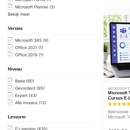
Microsoft Planner
(3)
Bekijk meer
Versies
Microsoft 365
(9)
Office 2021
(1)
Office 2019
(1)
Niveau
Basis
(90)
Gevorderd
(95)
MICROSOFT
Microsoft 
Expert
(43)
Cursus E-
Alle niveaus
(13)
Bekroonde 
Lesvorm
Microsoft 
modules, 6
kennischeck
E-Learning
(435)