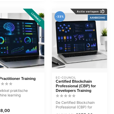
Actie verlopen
LEARNKIT
-33%
AANBIEDING
EC-COUNCIL
ractitioner Training
Certified Blockchain
Professional (CBP) for
ikkel praktische
Developers Training
ine learning
rdigheden met deze ML
De Certified Blockchain
titioner Lear...
Professional (CBP) for
98,00
Developers certificering is