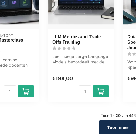
HATGPT
LLM Metrics and Trade-
Data
asterclass
Offs Training
Spec
Jou
Leer hoe je Large Language
Learning
Models beoordeelt met de
Word
eerde docenten
LLM Metrics and Trade-Offs
Spec
line mentor
T...
van 
est...
€198,00
€9
Toon
1
-
20
van 446
Toon meer