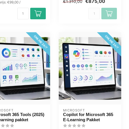
€875,00
€1.310,00
ontwo...
rijs: €99,00 /
ONLINE 24/7
ONLINE 24/7
ROSOFT
MICROSOFT
osoft 365 Tools (2025)
Copilot for Microsoft 365
earning pakket
E-Learning Pakket