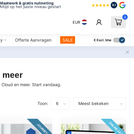
Maatwerk & gratis nulmeting
9.1
Altijd op het juiste niveau gestart
0
EUR
ny
Offerte Aanvragen
SALE
€
Excl. btw
n meer
, Cloud en meer. Start vandaag.
Toon:
ONLINE 24/7
JOURNEY