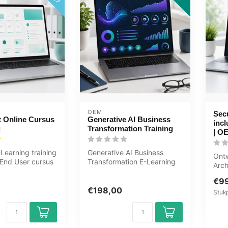
OEM
Secu
t Online Cursus
Generative AI Business
incl
g
Transformation Training
| O
Learning training
Generative AI Business
Ontw
 End User cursus
Transformation E-Learning
Arch
 oefeningen,...
Training Gecertificeerde
com
docent...
€9
Jour
€198,00
Stukp