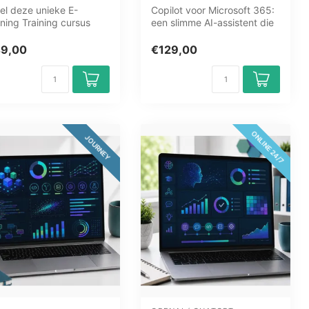
el deze unieke E-
Copilot voor Microsoft 365:
ning Training cursus
een slimme AI-assistent die
osoft 365 Tools 2025
uw productiviteit verhoo...
et on...
49,00
€129,00
ONLINE 24/7
JOURNEY