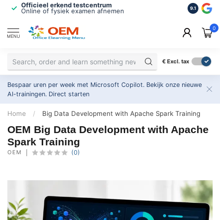
Officieel erkend testcentrum
Bekroonde
9.1
Online of fysiek examen afnemen
Inclusief
0
MENU
€
Excl. tax
Bespaar uren per week met Microsoft Copilot. Bekijk onze nieuwe
AI-trainingen.
Direct starten
Home
/
Big Data Development with Apache Spark Training
OEM Big Data Development with Apache
Spark Training
OEM
(0)