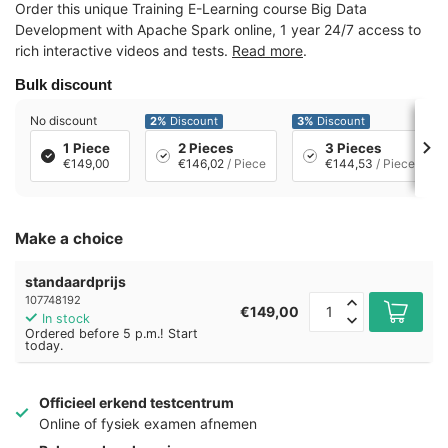
Order this unique Training E-Learning course Big Data
Development with Apache Spark online, 1 year 24/7 access to
rich interactive videos and tests.
Read more
.
Bulk discount
No discount
2%
Discount
3%
Discount
1 Piece
2 Pieces
3 Pieces
€149,00
€146,02
/ Piece
€144,53
/ Piece
Make a choice
standaardprijs
107748192
€149,00
In stock
Ordered before 5 p.m.! Start
today.
Officieel erkend testcentrum
Online of fysiek examen afnemen