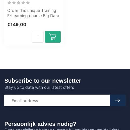
Order this unique Training
E-Learning course Big Data
Development with Apache
€149,00
Sp...
Subscribe to our newsletter
Stay up to date with our latest offers
Persoonlijk advies nodig?
Onze specialisten helpen u graag bij het kiezen van de juiste