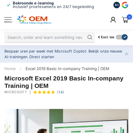
Bekroonde e-learning
ISO 9001 
9.1
Inclusief proefexamens en 24/7 begeleiding
2.500+ or
0
MENU
€
Excl. tax
Bespaar uren per week met Microsoft Copilot. Bekijk onze nieuwe
AI-trainingen.
Direct starten
Home
/
Excel 2019 Basic In-company Training | OEM
Microsoft Excel 2019 Basic In-company
Training | OEM
MICROSOFT
(14)