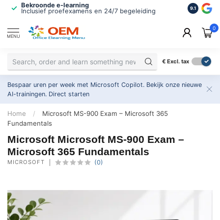
Bekroonde e-learning
ISO 9001 
9.1
Inclusief proefexamens en 24/7 begeleiding
2.500+ or
0
MENU
€
Excl. tax
Bespaar uren per week met Microsoft Copilot. Bekijk onze nieuwe
AI-trainingen.
Direct starten
Home
/
Microsoft MS-900 Exam – Microsoft 365
Fundamentals
Microsoft Microsoft MS-900 Exam –
Microsoft 365 Fundamentals
MICROSOFT
(0)