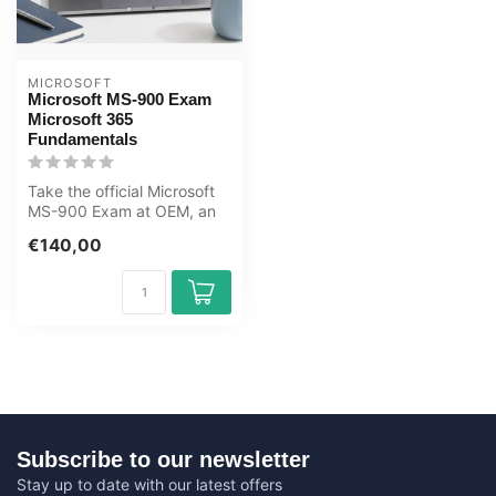
MICROSOFT
Microsoft MS-900 Exam
Microsoft 365
Fundamentals
Take the official Microsoft
MS-900 Exam at OEM, an
authorised Certiport exam
€140,00
cen...
Subscribe to our newsletter
Stay up to date with our latest offers