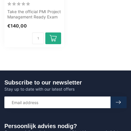
Take the official PMI Project
Management Ready Exam
at OEM, an authorised
€140,00
Certip...
Subscribe to our newsletter
Stay up to date with our latest offers
Persoonlijk advies nodig?