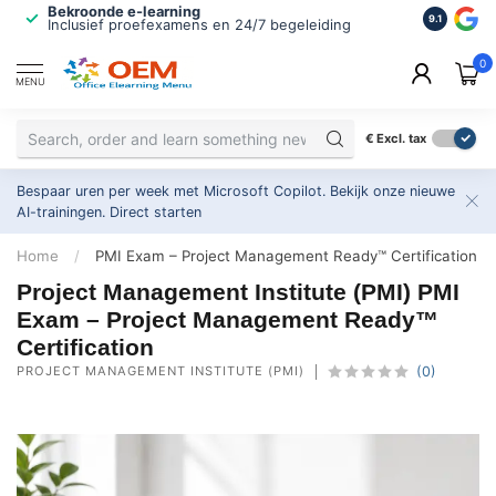
Bekroonde e-learning
ISO 9001 
9.1
Inclusief proefexamens en 24/7 begeleiding
2.500+ or
0
MENU
€
Excl. tax
Bespaar uren per week met Microsoft Copilot. Bekijk onze nieuwe
AI-trainingen.
Direct starten
Home
/
PMI Exam – Project Management Ready™ Certification
Project Management Institute (PMI) PMI
Exam – Project Management Ready™
Certification
PROJECT MANAGEMENT INSTITUTE (PMI)
(0)