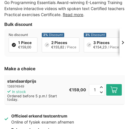
Go Programming Essentials Award-winning E-Learning Training
Extensive interactive videos with spoken text Certified teachers
Practical exercises Certificate.
Read more
.
Bulk discount
No discount
2%
Discount
3%
Discount
1 Piece
2 Pieces
3 Pieces
€159,00
€155,82
/ Piece
€154,23
/ Piece
Make a choice
standaardprijs
136974949
€159,00
In stock
Ordered before 5 p.m.! Start
today.
Officieel erkend testcentrum
Online of fysiek examen afnemen