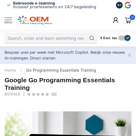
Bekroonde e-learning
ISO 9001 
9.1
Inclusief proefexamens en 24/7 begeleiding
2.500+ or
0
MENU
€
Excl. tax
Bespaar uren per week met Microsoft Copilot. Bekijk onze nieuwe
AI-trainingen.
Direct starten
Home
/
Go Programming Essentials Training
Google Go Programming Essentials
Training
GOOGLE
(0)