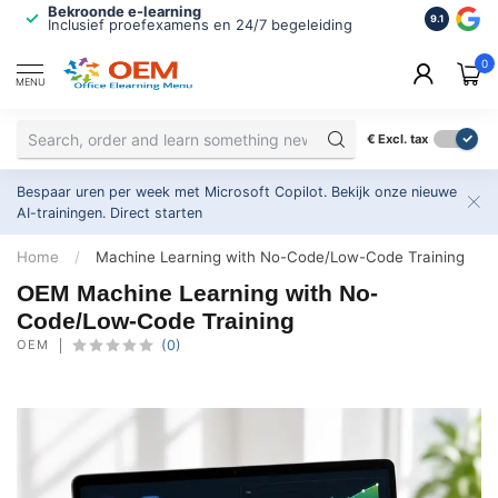
Bekroonde e-learning
ISO 9001 
9.1
Inclusief proefexamens en 24/7 begeleiding
2.500+ or
0
MENU
€
Excl. tax
Bespaar uren per week met Microsoft Copilot. Bekijk onze nieuwe
AI-trainingen.
Direct starten
Home
/
Machine Learning with No-Code/Low-Code Training
OEM Machine Learning with No-
Code/Low-Code Training
OEM
(0)