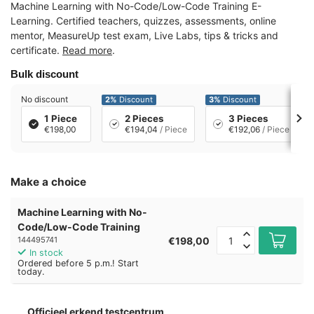
Machine Learning with No-Code/Low-Code Training E-
Learning. Certified teachers, quizzes, assessments, online
mentor, MeasureUp test exam, Live Labs, tips & tricks and
certificate.
Read more
.
Bulk discount
No discount
2%
Discount
3%
Discount
1 Piece
2 Pieces
3 Pieces
€198,00
€194,04
/ Piece
€192,06
/ Piece
Make a choice
Machine Learning with No-
Code/Low-Code Training
€198,00
144495741
In stock
Ordered before 5 p.m.! Start
today.
Officieel erkend testcentrum