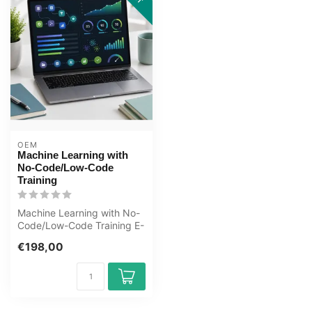
OEM
Machine Learning with
No-Code/Low-Code
Training
Machine Learning with No-
Code/Low-Code Training E-
Learning. Certified
€198,00
teachers, ...